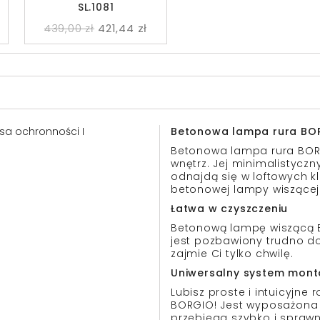
SL.1081
439,00 zł
421,44 zł
lasa ochronności I
Betonowa lampa rura BO
Betonowa lampa rura BORG
wnętrz. Jej minimalistyczny
odnajdą się w loftowych k
betonowej lampy wiszącej w
Łatwa w czyszczeniu
Betonową lampę wiszącą BO
jest pozbawiony trudno d
zajmie Ci tylko chwilę.
Uniwersalny system mon
Lubisz proste i intuicyjn
BORGIO! Jest wyposażona
przebiega szybko i sprawn