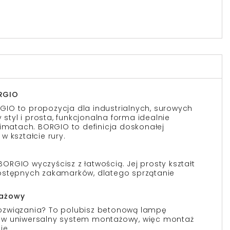
RGIO
IO to propozycja dla industrialnych, surowych
 styl i prosta, funkcjonalna forma idealnie
limatach. BORGIO to definicja doskonałej
 kształcie rury.
RGIO wyczyścisz z łatwością. Jej prosty kształt
ostępnych zakamarków, dlatego sprzątanie
tażowy
e rozwiązania? To polubisz betonową lampę
 w uniwersalny system montażowy, więc montaż
ie .