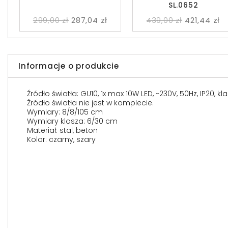
SL.0652
299,00 zł
287,04 zł
439,00 zł
421,44 zł
Informacje o produkcie
Źródło światła: GU10, 1x max 10W LED, ~230V, 50Hz, IP20, k
Źródło światła nie jest w komplecie.
Wymiary: 8/8/105 cm
Wymiary klosza: 6/30 cm
Materiał: stal, beton
Kolor: czarny, szary