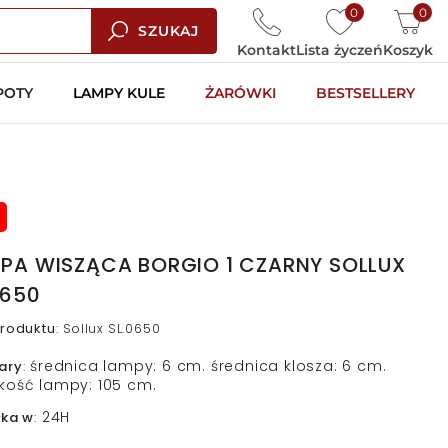
0
0
SZUKAJ
Kontakt
Lista życzeń
Koszyk
POTY
LAMPY KULE
ŻARÓWKI
BESTSELLERY
PA WISZĄCA BORGIO 1 CZARNY SOLLUX
0650
roduktu
:
Sollux SL.0650
średnica lampy: 6 cm. średnica klosza: 6 cm.
ary
:
kość lampy: 105 cm.
24H
łka w
: