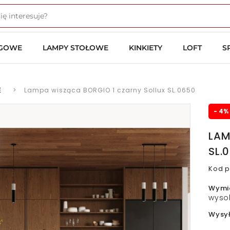
OGOWE
LAMPY STOŁOWE
KINKIETY
LOFT
S
E
>
Lampa wisząca BORGIO 1 czarny Sollux SL.0650
- 4%
LAM
SL.
Kod p
Wymi
wyso
Wysy