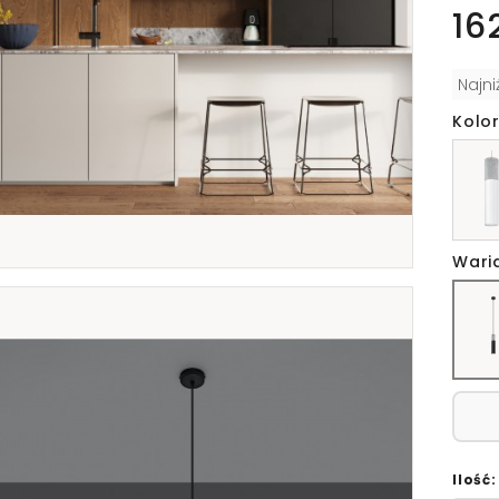
16
Najn
Kolor
Wari
Ilość: