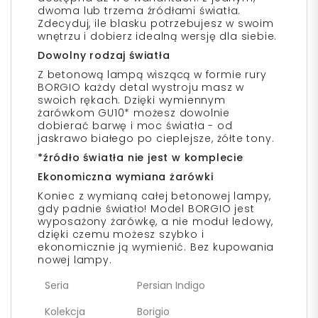
dwoma lub trzema źródłami światła.
Zdecyduj, ile blasku potrzebujesz w swoim
wnętrzu i dobierz idealną wersję dla siebie.
Dowolny rodzaj światła
Z betonową lampą wiszącą w formie rury
BORGIO każdy detal wystroju masz w
swoich rękach. Dzięki wymiennym
żarówkom GU10* możesz dowolnie
dobierać barwę i moc światła - od
jaskrawo białego po cieplejsze, żółte tony.
*źródło światła nie jest w komplecie
Ekonomiczna wymiana żarówki
Koniec z wymianą całej betonowej lampy,
gdy padnie światło! Model BORGIO jest
wyposażony żarówkę, a nie moduł ledowy,
dzięki czemu możesz szybko i
ekonomicznie ją wymienić. Bez kupowania
nowej lampy.
Seria
Persian Indigo
Kolekcja
Borigio