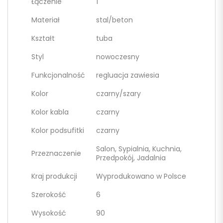
Łączenie
1
Materiał
stal/beton
Kształt
tuba
Styl
nowoczesny
Funkcjonalność
regluacja zawiesia
Kolor
czarny/szary
Kolor kabla
czarny
Kolor podsufitki
czarny
Salon, Sypialnia, Kuchnia,
Przeznaczenie
Przedpokój, Jadalnia
Kraj produkcji
Wyprodukowano w Polsce
Szerokość
6
Wysokość
90