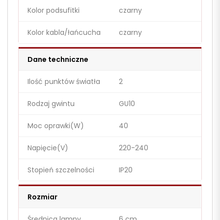
Kolor podsufitki
czarny
Kolor kabla/łańcucha
czarny
Dane techniczne
Ilość punktów światła
2
Rodzaj gwintu
GU10
Moc oprawki(W)
40
Napięcie(V)
220-240
Stopień szczelności
IP20
Rozmiar
Średnica lampy
6 cm