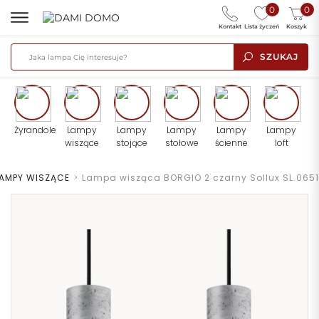
0
0
Kontakt
Lista życzeń
Koszyk
SZUKAJ
Żyrandole
Lampy
Lampy
Lampy
Lampy
Lampy
wiszące
stojące
stołowe
ścienne
loft
LAMPY WISZĄCE
>
Lampa wisząca BORGIO 2 czarny Sollux SL.0651