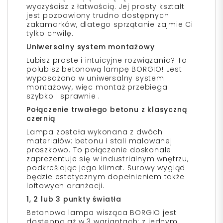
wyczyścisz z łatwością. Jej prosty kształt
jest pozbawiony trudno dostępnych
zakamarków, dlatego sprzątanie zajmie Ci
tylko chwilę.
Uniwersalny system montażowy
Lubisz proste i intuicyjne rozwiązania? To
polubisz betonową lampę BORGIO! Jest
wyposażona w uniwersalny system
montażowy, więc montaż przebiega
szybko i sprawnie .
Połączenie trwałego betonu z klasyczną
czernią
Lampa została wykonana z dwóch
materiałów: betonu i stali malowanej
proszkowo. To połączenie doskonale
zaprezentuje się w industrialnym wnętrzu,
podkreślając jego klimat. Surowy wygląd
będzie estetycznym dopełnieniem także
loftowych aranżacji.
1, 2 lub 3 punkty światła
Betonowa lampa wisząca BORGIO jest
dostępna aż w 3 wariantach: z jednym,