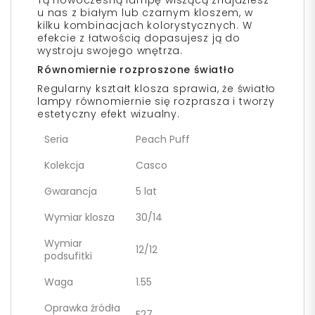
Tą nowoczesną lampę wiszącą znajdziesz
u nas z białym lub czarnym kloszem, w
kilku kombinacjach kolorystycznych. W
efekcie z łatwością dopasujesz ją do
wystroju swojego wnętrza.
Równomiernie rozproszone światło
Regularny kształt klosza sprawia, że światło
lampy równomiernie się rozprasza i tworzy
estetyczny efekt wizualny.
Seria
Peach Puff
Kolekcja
Casco
Gwarancja
5 lat
Wymiar klosza
30/14
Wymiar
12/12
podsufitki
Waga
1.55
Oprawka źródła
E27