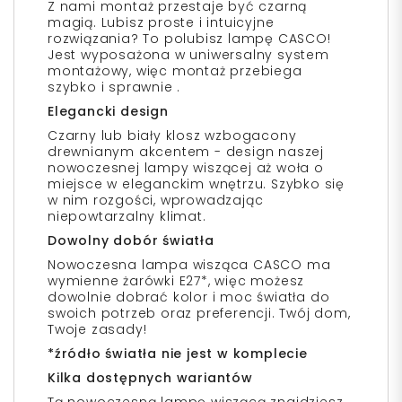
Z nami montaż przestaje być czarną
magią. Lubisz proste i intuicyjne
rozwiązania? To polubisz lampę CASCO!
Jest wyposażona w uniwersalny system
montażowy, więc montaż przebiega
szybko i sprawnie .
Elegancki design
Czarny lub biały klosz wzbogacony
drewnianym akcentem - design naszej
nowoczesnej lampy wiszącej aż woła o
miejsce w eleganckim wnętrzu. Szybko się
w nim rozgości, wprowadzając
niepowtarzalny klimat.
Dowolny dobór światła
Nowoczesna lampa wisząca CASCO ma
wymienne żarówki E27*, więc możesz
dowolnie dobrać kolor i moc światła do
swoich potrzeb oraz preferencji. Twój dom,
Twoje zasady!
*źródło światła nie jest w komplecie
Kilka dostępnych wariantów