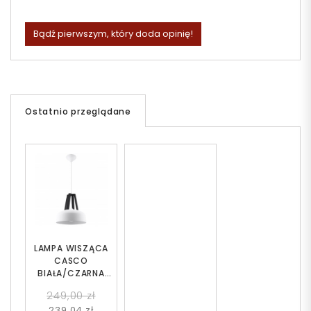
Bądź pierwszym, który doda opinię!
Ostatnio przeglądane
LAMPA WISZĄCA
CASCO
BIAŁA/CZARNA
SOLLUX SL.0387
249,00 zł
239,04 zł