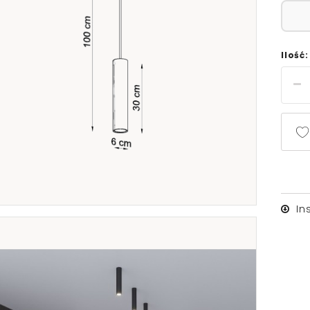
Ilość:
In