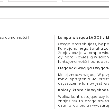
lasa ochronności I
Lampa wisząca LAGOS z kl
Czego potrzebujesz, by po
Funkcjonalnego światła za
Znajdziesz je w lampie wi
cylindra. Powieś ją w salo
funkcjonalność i ponadcz
Elegancki wygląd i wygod
Mniej znaczy więcej. W pr
mniej sprzątania. Jej pro
czyszczenie lampy jest wr
Kolory, które nie wychod
Wolisz kontrastujące czy 
znajdziesz to, czego szuka
czarną lub białą i wyczaru