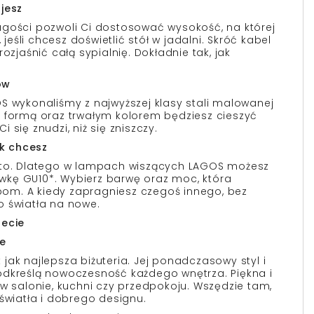
jesz
gości pozwoli Ci dostosować wysokość, na której
 jeśli chcesz doświetlić stół w jadalni. Skróć kabel
ozjaśnić całą sypialnię. Dokładnie tak, jak
ów
S wykonaliśmy z najwyższej klasy stali malowanej
 formą oraz trwałym kolorem będziesz cieszyć
Ci się znudzi, niż się zniszczy.
ak chcesz
 to. Dlatego w lampach wiszących LAGOS możesz
kę GU10*. Wybierz barwę oraz moc, która
m. A kiedy zapragniesz czegoś innego, bez
o światła na nowe.
lecie
ie
jak najlepsza biżuteria. Jej ponadczasowy styl i
odkreślą nowoczesność każdego wnętrza. Piękna i
 w salonie, kuchni czy przedpokoju. Wszędzie tam,
światła i dobrego designu.