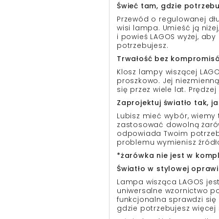
Świeć tam, gdzie potrzebu
Przewód o regulowanej dłu
wisi lampa. Umieść ją niżej,
i powieś LAGOS wyżej, aby r
potrzebujesz.
Trwałość bez kompromis
Klosz lampy wiszącej LAGO
proszkowo. Jej niezmienną
się przez wiele lat. Prędzej 
Zaprojektuj światło tak, j
Lubisz mieć wybór, wiemy
zastosować dowolną żarów
odpowiada Twoim potrzebo
problemu wymienisz źródł
*żarówka nie jest w komp
Światło w stylowej opraw
Lampa wisząca LAGOS jest 
uniwersalne wzornictwo p
funkcjonalna sprawdzi się
gdzie potrzebujesz więcej 