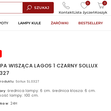
0
0
SZUKAJ
Kontakt
Lista życzeń
Koszyk
POTY
LAMPY KULE
ŻARÓWKI
BESTSELLERY
PA WISZĄCA LAGOS 1 CZARNY SOLLUX
0327
roduktu
:
Sollux SL.0327
średnica lampy: 6 cm. średnica klosza: 6 cm.
ary
:
kość lampy: 100 cm.
24H
łka w
: