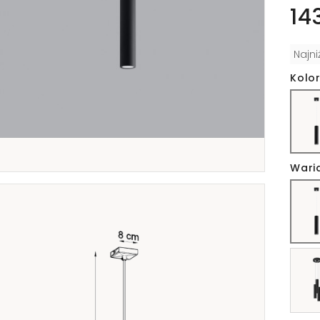
14
Najn
Kolor
Wari