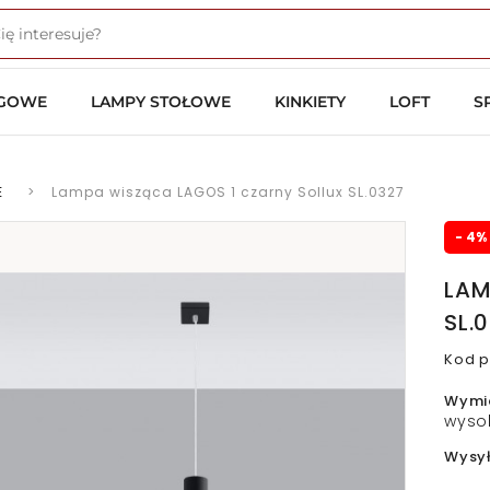
OGOWE
LAMPY STOŁOWE
KINKIETY
LOFT
S
E
>
Lampa wisząca LAGOS 1 czarny Sollux SL.0327
- 4%
LAM
SL.
Kod p
Wymi
wyso
Wysy