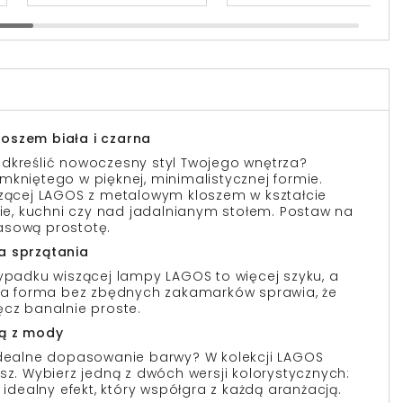
oszem biała i czarna
dkreślić nowoczesny styl Twojego wnętrza?
mkniętego w pięknej, minimalistycznej formie.
szącej LAGOS z metalowym kloszem w kształcie
nie, kuchni czy nad jadalnianym stołem. Postaw na
asową prostotę.
a sprzątania
zypadku wiszącej lampy LAGOS to więcej szyku, a
sta forma bez zbędnych zakamarków sprawia, że
ęcz banalnie proste.
zą z mody
idealne dopasowanie barwy? W kolekcji LAGOS
sz. Wybierz jedną z dwóch wersji kolorystycznych:
j idealny efekt, który współgra z każdą aranżacją.