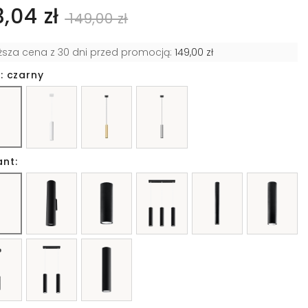
3,04 zł
149,00 zł
iższa cena z 30 dni przed promocją:
149,00 zł
: czarny
ant: