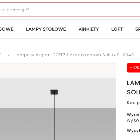
OGOWE
LAMPY STOŁOWE
KINKIETY
LOFT
S
E
>
Lampa wisząca LOOPEZ 1 czarny/chrom Sollux SL.0940
- 4%
LAM
SOL
Kod p
Wymi
wyso
Wysy