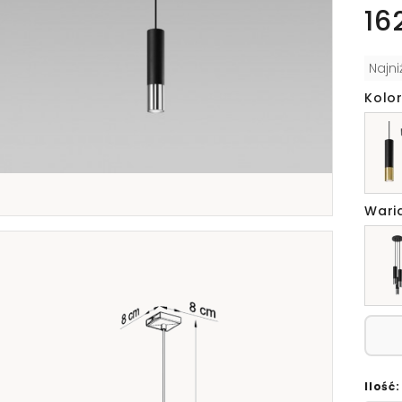
16
Najn
Kolor
Wari
Ilość: