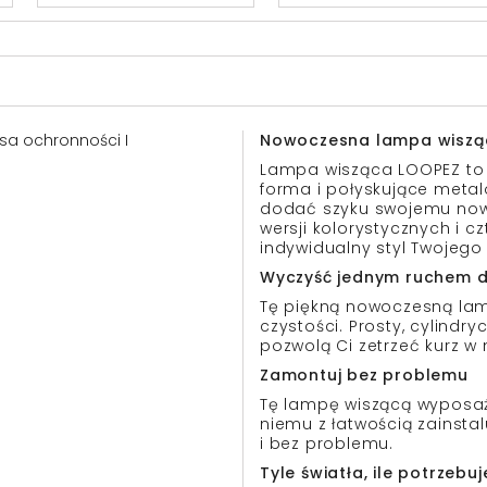
lasa ochronności I
Nowoczesna lampa wiszą
Lampa wisząca LOOPEZ to k
forma i połyskujące metal
dodać szyku swojemu nowo
wersji kolorystycznych i c
indywidualny styl Twojeg
Wyczyść jednym ruchem d
Tę piękną nowoczesną la
czystości. Prosty, cylindr
pozwolą Ci zetrzeć kurz w
Zamontuj bez problemu
Tę lampę wiszącą wyposaż
niemu z łatwością zainst
i bez problemu.
Tyle światła, ile potrzebuj