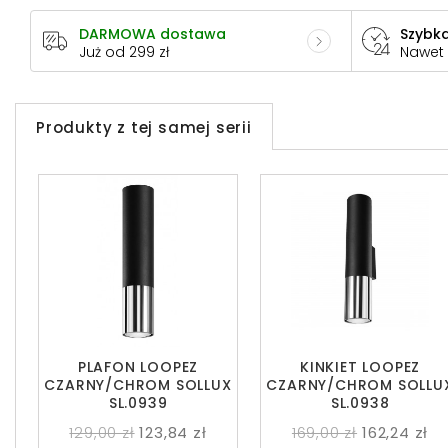
DARMOWA dostawa
Szybka
Już od 299 zł
Nawet
Produkty z tej samej serii
PLAFON LOOPEZ
KINKIET LOOPEZ
CZARNY/CHROM SOLLUX
CZARNY/CHROM SOLLU
SL.0939
SL.0938
129,00 zł
123,84 zł
169,00 zł
162,24 zł