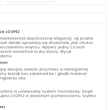
ca LOOPEZ
wintesencja współczesnej elegancji. Jej prosta
owe detale sprawdzą się doskonale, jeśli chcesz
czesnemu wnętrzu. Wybierz jedną z trzech
zterech wariantów liczby kloszy. Wyraź
o domu.
łoni
mpę wiszącą zawsze utrzymasz w nienagannej
yczny kształt bez zakamarków i gładki materiał
 mgnieniu oka.
yliśmy w uniwersalny system montażowy. Dzięki
alujesz LOOPEZ w dowolnym pomieszczeniu. Szybko
esz