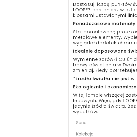
Dostosuj liczbę punktów 
LOOPEZ dostaniesz w czte
kloszami ustawionymi linio
Ponadczasowe materiały i
Stal pomalowaną proszko
metalowe elementy. Wybier
wyglądał dodatek chromu, 
Idealnie dopasowane świ
Wymienne żarówki GU10* d
barwy oświetlenia w Twoim
zmieniaj, kiedy potrzebujes
*źródło światła nie jest 
Ekologicznie i ekonomiczn
W tej lampie wiszącej za
ledowych. Więc, gdy LOOPEZ
jedynie źródło światła. 
wydatków.
Seria
Kolekcja