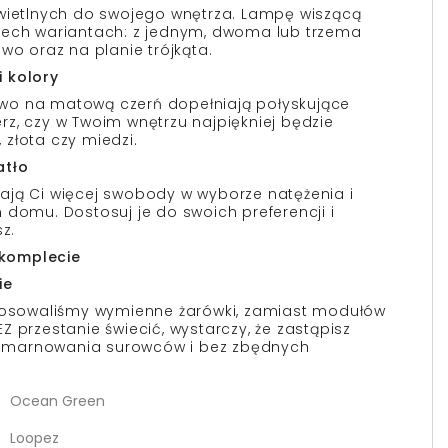
świetlnych do swojego wnętrza. Lampę wiszącą
rech wariantach: z jednym, dwoma lub trzema
wo oraz na planie trójkąta.
 kolory
wo na matową czerń dopełniają połyskujące
z, czy w Twoim wnętrzu najpiękniej będzie
złota czy miedzi.
atło
ają Ci więcej swobody w wyborze natężenia i
 domu. Dostosuj je do swoich preferencji i
z.
w komplecie
ie
stosowaliśmy wymienne żarówki, zamiast modułów
 przestanie świecić, wystarczy, że zastąpisz
Bez marnowania surowców i bez zbędnych
Ocean Green
Loopez