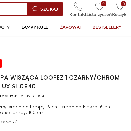
0
0
SZUKAJ
Kontakt
Lista życzeń
Koszyk
POTY
LAMPY KULE
ŻARÓWKI
BESTSELLERY
PA WISZĄCA LOOPEZ 1 CZARNY/CHROM
LUX SL.0940
roduktu
:
Sollux SL.0940
średnica lampy: 6 cm. średnica klosza: 6 cm.
ary
:
kość lampy: 100 cm.
24H
łka w
: