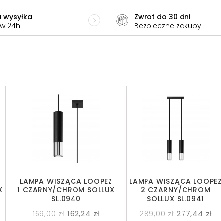
 wysyłka
Zwrot do 30 dni
 w 24h
Bezpieczne zakupy
LAMPA WISZĄCA LOOPEZ
LAMPA WISZĄCA LOOPE
X
1 CZARNY/CHROM SOLLUX
2 CZARNY/CHROM
SL.0940
SOLLUX SL.0941
169,00 zł
162,24 zł
289,00 zł
277,44 zł