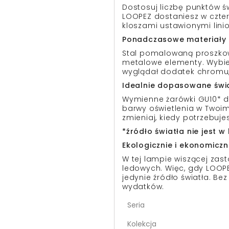
Dostosuj liczbę punktów 
LOOPEZ dostaniesz w czte
kloszami ustawionymi linio
Ponadczasowe materiały i
Stal pomalowaną proszko
metalowe elementy. Wybier
wyglądał dodatek chromu, 
Idealnie dopasowane świ
Wymienne żarówki GU10* d
barwy oświetlenia w Twoim
zmieniaj, kiedy potrzebujes
*źródło światła nie jest 
Ekologicznie i ekonomiczn
W tej lampie wiszącej za
ledowych. Więc, gdy LOOPEZ
jedynie źródło światła. 
wydatków.
Seria
Kolekcja