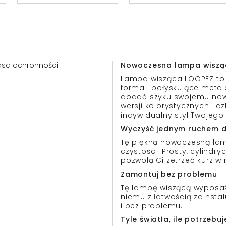
lasa ochronności I
Nowoczesna lampa wiszą
Lampa wisząca LOOPEZ to k
forma i połyskujące metal
dodać szyku swojemu nowo
wersji kolorystycznych i c
indywidualny styl Twojeg
Wyczyść jednym ruchem d
Tę piękną nowoczesną la
czystości. Prosty, cylindr
pozwolą Ci zetrzeć kurz w
Zamontuj bez problemu
Tę lampę wiszącą wyposaż
niemu z łatwością zainst
i bez problemu.
Tyle światła, ile potrzebuj