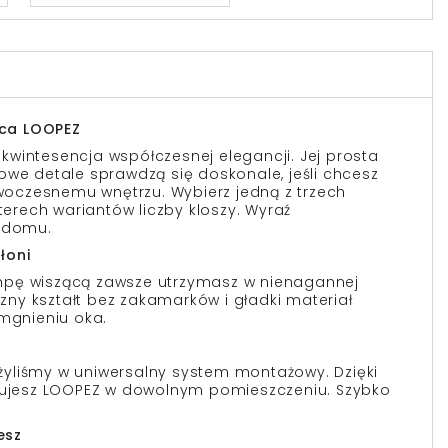
ca LOOPEZ
wintesencja współczesnej elegancji. Jej prosta
owe detale sprawdzą się doskonale, jeśli chcesz
czesnemu wnętrzu. Wybierz jedną z trzech
zterech wariantów liczby kloszy. Wyraź
o domu.
łoni
mpę wiszącą zawsze utrzymasz w nienagannej
yczny kształt bez zakamarków i gładki materiał
 mgnieniu oka.
yliśmy w uniwersalny system montażowy. Dzięki
alujesz LOOPEZ w dowolnym pomieszczeniu. Szybko
esz