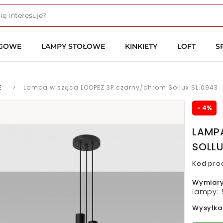
OGOWE
LAMPY STOŁOWE
KINKIETY
LOFT
S
E
>
Lampa wisząca LOOPEZ 3P czarny/chrom Sollux SL.0943
- 4%
LAMP
SOLLU
Kod pro
Wymiar
lampy: 
Wysyłka