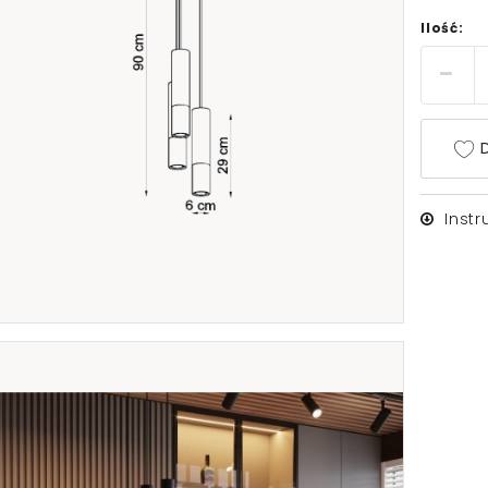
Ilość:
D
Inst