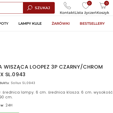
0
0
SZUKAJ
Kontakt
Lista życzeń
Koszyk
POTY
LAMPY KULE
ŻARÓWKI
BESTSELLERY
A WISZĄCA LOOPEZ 3P CZARNY/CHROM
X SL.0943
duktu
:
Sollux SL.0943
średnica lampy: 6 cm. średnica klosza: 6 cm. wysokość
y
:
90 cm.
24H
 w
: