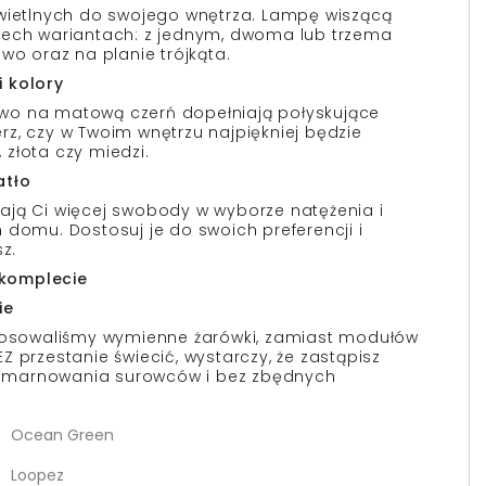
świetlnych do swojego wnętrza. Lampę wiszącą
rech wariantach: z jednym, dwoma lub trzema
wo oraz na planie trójkąta.
 kolory
wo na matową czerń dopełniają połyskujące
z, czy w Twoim wnętrzu najpiękniej będzie
złota czy miedzi.
atło
ają Ci więcej swobody w wyborze natężenia i
 domu. Dostosuj je do swoich preferencji i
z.
w komplecie
ie
stosowaliśmy wymienne żarówki, zamiast modułów
 przestanie świecić, wystarczy, że zastąpisz
Bez marnowania surowców i bez zbędnych
Ocean Green
Loopez