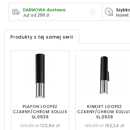
DARMOWA dostawa
Szybka
Już od 299 zł
Nawet
Produkty z tej samej serii
PLAFON LOOPEZ
KINKIET LOOPEZ
CZARNY/CHROM SOLLUX
CZARNY/CHROM SOLLU
SL.0939
SL.0938
129,00 zł
123,84 zł
169,00 zł
162,24 zł