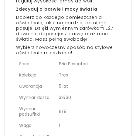
reguluj wysokość lampy do woli.
Zdecyduj o barwie i mocy światła
Dobierz do każdego pomieszczenia
oświetlenie, jakie najbardziej do niego
pasuje. Dzięki wymiennym żarówkom E27
dowolnie dopasujesz barwę oraz moc
światła. Masz pełną swobodę!
Wybierz nowoczesny sposób na stylowe
oświetlenie mieszkania!
Seria
Ezio Pescatori
Kolekcja
Tres
Gwarancja
5 lat
Wymiar klosza
33/30
Wymiar
8/8
podsufitki
Waga
1