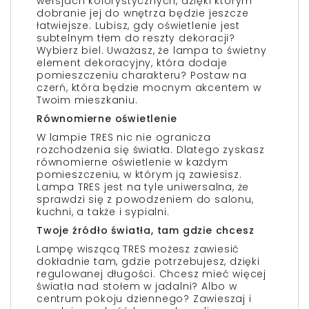
wersjach kolorystycznych, dzięki którym
dobranie jej do wnętrza będzie jeszcze
łatwiejsze. Lubisz, gdy oświetlenie jest
subtelnym tłem do reszty dekoracji?
Wybierz biel. Uważasz, że lampa to świetny
element dekoracyjny, która dodaje
pomieszczeniu charakteru? Postaw na
czerń, która będzie mocnym akcentem w
Twoim mieszkaniu.
Równomierne oświetlenie
W lampie TRES nic nie ogranicza
rozchodzenia się światła. Dlatego zyskasz
równomierne oświetlenie w każdym
pomieszczeniu, w którym ją zawiesisz.
Lampa TRES jest na tyle uniwersalna, że
sprawdzi się z powodzeniem do salonu,
kuchni, a także i sypialni.
Twoje źródło światła, tam gdzie chcesz
Lampę wiszącą TRES możesz zawiesić
dokładnie tam, gdzie potrzebujesz, dzięki
regulowanej długości. Chcesz mieć więcej
światła nad stołem w jadalni? Albo w
centrum pokoju dziennego? Zawieszaj i