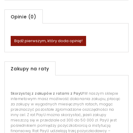
Opinie (0)
Bądź pierwszym, który doda opinię!
Zakupy na raty
Skorzystaj z zakupów z ratami z PayU!
W naszym sklepie
internetowym masz możliwość dokonania zakupu, płacąc
za zakupy w wygodnych miesięcznych ratach, mogąc
przeznaczyć pozostałe zgromadzone oszczędności na
inny cel. Z rat PayU można skorzystać, jeżeli zakupy
mieszczą się w przedziale od 300 do 50 000 zł. PayU jest
pośrednikiem pomiędzy pożyczkobiorcą a instytucją
finansową. Rat PayU udzielają trzej pożyczkodawcy –