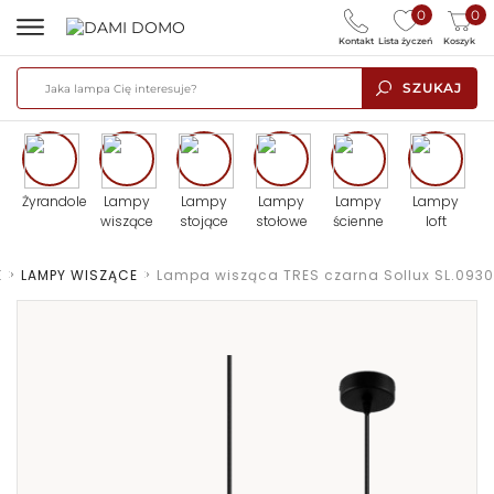
0
0
Kontakt
Lista życzeń
Koszyk
SZUKAJ
Żyrandole
Lampy
Lampy
Lampy
Lampy
Lampy
wiszące
stojące
stołowe
ścienne
loft
E
>
LAMPY WISZĄCE
>
Lampa wisząca TRES czarna Sollux SL.0930