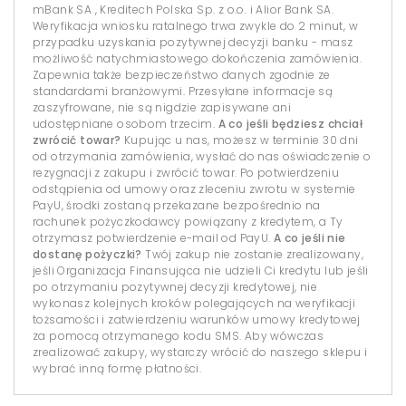
mBank SA , Kreditech Polska Sp. z o.o. i Alior Bank SA.
Weryfikacja wniosku ratalnego trwa zwykle do 2 minut, w
przypadku uzyskania pozytywnej decyzji banku - masz
możliwość natychmiastowego dokończenia zamówienia.
Zapewnia także bezpieczeństwo danych zgodnie ze
standardami branżowymi. Przesyłane informacje są
zaszyfrowane, nie są nigdzie zapisywane ani
udostępniane osobom trzecim.
A co jeśli będziesz chciał
zwrócić towar?
Kupując u nas, możesz w terminie 30 dni
od otrzymania zamówienia, wysłać do nas oświadczenie o
rezygnacji z zakupu i zwrócić towar. Po potwierdzeniu
odstąpienia od umowy oraz zleceniu zwrotu w systemie
PayU, środki zostaną przekazane bezpośrednio na
rachunek pożyczkodawcy powiązany z kredytem, a Ty
otrzymasz potwierdzenie e-mail od PayU.
A co jeśli nie
dostanę pożyczki?
Twój zakup nie zostanie zrealizowany,
jeśli Organizacja Finansująca nie udzieli Ci kredytu lub jeśli
po otrzymaniu pozytywnej decyzji kredytowej, nie
wykonasz kolejnych kroków polegających na weryfikacji
tożsamości i zatwierdzeniu warunków umowy kredytowej
za pomocą otrzymanego kodu SMS. Aby wówczas
zrealizować zakupy, wystarczy wrócić do naszego sklepu i
wybrać inną formę płatności.