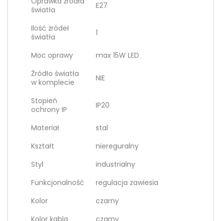
Oprawka źródła
E27
światła
Ilość żródeł
1
światła
Moc oprawy
max 15W LED
Źródło światła
NIE
w komplecie
Stopień
IP20
ochrony IP
Materiał
stal
Kształt
niereguralny
Styl
industrialny
Funkcjonalność
regulacja zawiesia
Kolor
czarny
Kolor kabla
czarny