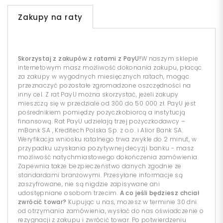
Zakupy na raty
Skorzystaj z zakupów z ratami z PayU!
W naszym sklepie
internetowym masz możliwość dokonania zakupu, płacąc
za zakupy w wygodnych miesięcznych ratach, mogąc
przeznaczyć pozostałe zgromadzone oszczędności na
inny cel. Z rat PayU można skorzystać, jeżeli zakupy
mieszczą się w przedziale od 300 do 50 000 zł. PayU jest
pośrednikiem pomiędzy pożyczkobiorcą a instytucją
finansową. Rat PayU udzielają trzej pożyczkodawcy –
mBank SA , Kreditech Polska Sp. z o.o. i Alior Bank SA.
Weryfikacja wniosku ratalnego trwa zwykle do 2 minut, w
przypadku uzyskania pozytywnej decyzji banku - masz
możliwość natychmiastowego dokończenia zamówienia.
Zapewnia także bezpieczeństwo danych zgodnie ze
standardami branżowymi. Przesyłane informacje są
zaszyfrowane, nie są nigdzie zapisywane ani
udostępniane osobom trzecim.
A co jeśli będziesz chciał
zwrócić towar?
Kupując u nas, możesz w terminie 30 dni
od otrzymania zamówienia, wysłać do nas oświadczenie o
rezygnacji z zakupu i zwrócić towar. Po potwierdzeniu