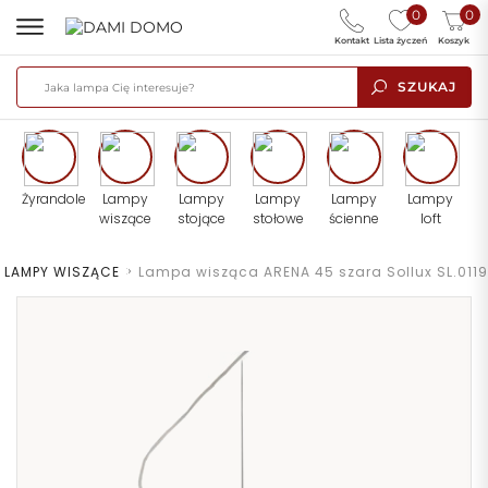
0
0
Kontakt
Lista życzeń
Koszyk
SZUKAJ
Żyrandole
Lampy
Lampy
Lampy
Lampy
Lampy
wiszące
stojące
stołowe
ścienne
loft
LAMPY WISZĄCE
>
Lampa wisząca ARENA 45 szara Sollux SL.0119