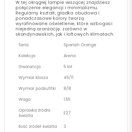
W tej okrągłej lampie wiszącej znajdziesz
połączenie elegancji i minimalizmu.
Regularny kształt, gładka obudowa i
ponadczasowe kolory tworzą
wyrafinowane oświetlenie, które wzbogaci
niejedną aranżację: zarówno w
skandynawskich, jak i loftowych klimatach.
Seria
Spanish Orange
Kolekcja
Arena
Gwarancja
5 lat
Wymiar klosza
45/11
Wymiar podsufitki
8/8
Waga
1.55
Oprawka źródła
E27
światła
Ilość żródeł światła
3