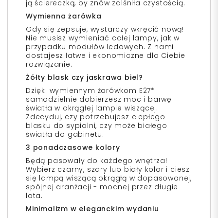
ją ściereczką, by znów zalśniła czystością.
Wymienna żarówka
Gdy się zepsuje, wystarczy wkręcić nową!
Nie musisz wymieniać całej lampy, jak w
przypadku modułów ledowych. Z nami
dostajesz łatwe i ekonomiczne dla Ciebie
rozwiązanie.
Żółty blask czy jaskrawa biel?
Dzięki wymiennym żarówkom E27*
samodzielnie dobierzesz moc i barwę
światła w okrągłej lampie wiszącej.
Zdecyduj, czy potrzebujesz ciepłego
blasku do sypialni, czy może białego
światła do gabinetu.
3 ponadczasowe kolory
Będą pasowały do każdego wnętrza!
Wybierz czarny, szary lub biały kolor i ciesz
się lampą wiszącą okrągłą w dopasowanej,
spójnej aranżacji - modnej przez długie
lata.
Minimalizm w eleganckim wydaniu