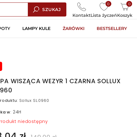
0
0
SZUKAJ
Kontakt
Lista życzeń
Koszyk
POTY
LAMPY KULE
ŻARÓWKI
BESTSELLERY
PA WISZĄCA WEZYR 1 CZARNA SOLLUX
0960
roduktu
:
Sollux SL.0960
24H
łka w
:
rodukt niedostępny
3,04 zł