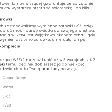
ktowej lampy wiszącej gwarantuje, że sprzątanie
WEZYR wystarczy przetrzeć ściereczką i po kilku
arówki
 zastosowaliśmy wymienne żarówki G9*, dzięki
brać moc i barwę światła do swojego wnętrza.
acja WEZYRA jest wyjątkowo ekonomiczna - gdy
, wymieniasz tylko żarówkę, a nie całą lampę.
w komplecie
zącą WEZYR możesz kupić aż w 3 wersjach: z 1, 2
ięki temu idealnie dobierzesz ją do wielkości
dzwierciedliła Twoją aranżacyjną wizję.
Ocean Green
Wezyr
5 lat
4/50