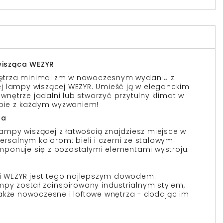
isząca WEZYR
trza minimalizm w nowoczesnym wydaniu z
j lampy wiszącej WEZYR. Umieść ją w eleganckim
 wnętrze jadalni lub stworzyć przytulny klimat w
obie z każdym wyzwaniem!
za
 lampy wiszącej z łatwością znajdziesz miejsce w
ersalnym kolorom: bieli i czerni ze stalowym
ponuje się z pozostałymi elementami wystroju.
 i WEZYR jest tego najlepszym dowodem.
mpy został zainspirowany industrialnym stylem,
akże nowoczesne i loftowe wnętrza - dodając im