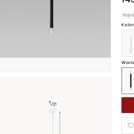
Najn
Kolor
Wari