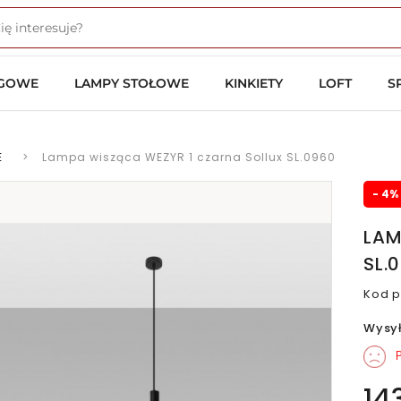
OGOWE
LAMPY STOŁOWE
KINKIETY
LOFT
S
E
>
Lampa wisząca WEZYR 1 czarna Sollux SL.0960
- 4%
LAM
SL.
Kod p
Wysy
P
14