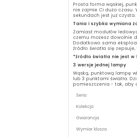
Prosta forma wąskiej, pun
nie zajmie Ci dużo czasu. 
sekundach jest już czysta.
Tania i szybka wymiana ż
Zamiast modułów ledowych
czemu możesz dowolnie do
Dodatkowo sama eksploat
źródło światła się zepsuje
*źródło światła nie jest 
3 wersje jednej lampy
Wąską, punktową lampę wis
lub 3 punktami światła. Dz
pomieszczenia - tak, aby o
Seria
Kolekcja
Gwarancja
Wymiar klosza