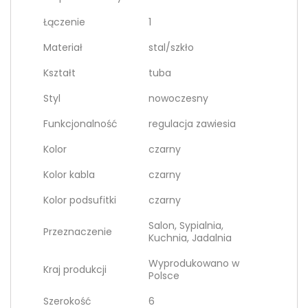
Łączenie
1
Materiał
stal/szkło
Kształt
tuba
Styl
nowoczesny
Funkcjonalność
regulacja zawiesia
Kolor
czarny
Kolor kabla
czarny
Kolor podsufitki
czarny
Salon, Sypialnia,
Przeznaczenie
Kuchnia, Jadalnia
Wyprodukowano w
Kraj produkcji
Polsce
Szerokość
6