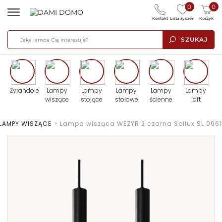
0
0
Kontakt
Lista życzeń
Koszyk
SZUKAJ
Żyrandole
Lampy
Lampy
Lampy
Lampy
Lampy
wiszące
stojące
stołowe
ścienne
loft
LAMPY WISZĄCE
>
Lampa wisząca WEZYR 2 czarna Sollux SL.0961