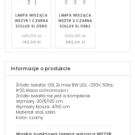
LAMPA WISZĄCA
LAMPA WISZĄCA
WEZYR 1 CZARNA
WEZYR 3 CZARNA
SOLLUX SL.0960
SOLLUX SL.0962
149,00 zł
399,00 zł
143,04 zł
383,04 zł
Informacje o produkcie
Źródło światła: G9, 2x max 8W LED, ~230V, 50Hz,
IP20, klasa ochronności I
Źródło światła nie jest w komplecie.
Wymiary: 30/6/120 cm
Wymiary klosza: 4/50 cm
Materiał: stal, szkło
Kolor: czarny
Wąska punktowa lampa wisząca WEZYR