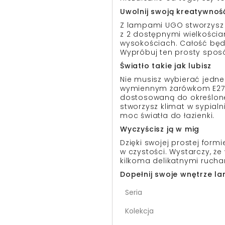
Uwolnij swoją kreatywnoś
Z lampami UGO stworzysz 
z 2 dostępnymi wielkościa
wysokościach. Całość będz
Wypróbuj ten prosty spos
Światło takie jak lubisz
Nie musisz wybierać jedne
wymiennym żarówkom E27 
dostosowaną do określo
stworzysz klimat w sypialn
moc światła do łazienki.
Wyczyścisz ją w mig
Dzięki swojej prostej for
w czystości. Wystarczy, że
kilkoma delikatnymi rucha
Dopełnij swoje wnętrze l
Seria
Kolekcja