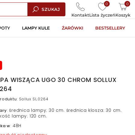
0
0
SZUKAJ
Kontakt
Lista życzeń
Koszyk
POTY
LAMPY KULE
ŻARÓWKI
BESTSELLERY
PA WISZĄCA UGO 30 CHROM SOLLUX
0264
roduktu
:
Sollux SL.0264
średnica lampy: 30 cm. średnica klosza: 30 cm.
ary
:
kość lampy: 120 cm.
48H
łka w
: