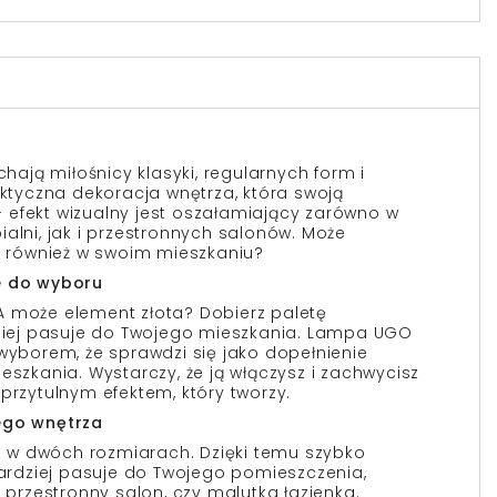
ją miłośnicy klasyki, regularnych form i
aktyczna dekoracja wnętrza, która swoją
efekt wizualny jest oszałamiający zarówno w
alni, jak i przestronnych salonów. Może
ce również w swoim mieszkaniu?
e do wyboru
A może element złota? Dobierz paletę
epiej pasuje do Twojego mieszkania. Lampa UGO
 wyborem, że sprawdzi się jako dopełnienie
eszkania. Wystarczy, że ją włączysz i zachwycisz
przytulnym efektem, który tworzy.
ego wnętrza
w dwóch rozmiarach. Dzięki temu szybko
jbardziej pasuje do Twojego pomieszczenia,
o przestronny salon, czy malutka łazienka.