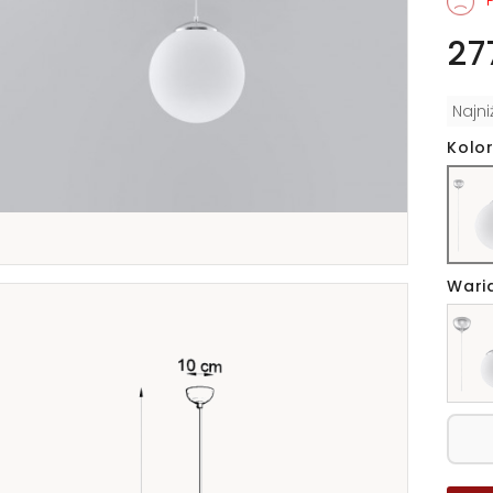
P
27
Najn
Kolor
Wari