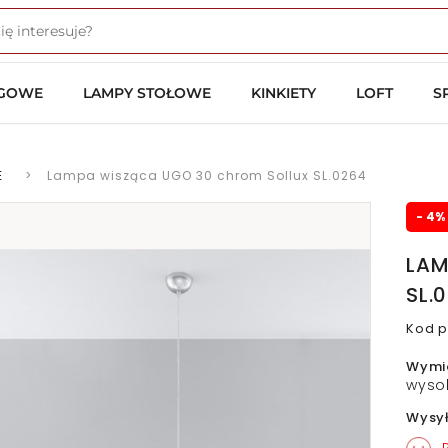
OGOWE
LAMPY STOŁOWE
KINKIETY
LOFT
S
E
>
Lampa wisząca UGO 30 chrom Sollux SL.0264
- 4%
LAM
SL.
Kod p
Wymi
wyso
Wysy