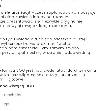
ć
wiele aranżacji! Możesz zaplanować kompozycję
mi albo zawiesić lampy na różnych
ie prezentowała się niezwykle oryginalnie.
ób na wyjątkową ozdobę mieszkania.
go typu światła dla całego mieszkania. Dzięki
wybierzesz barwę oraz moc światła
nego pomieszczenia. Tym samym szybko
i, przytulną atmosferę w salonie i odpowiednią
mie lampa UGO jest naprawdę łatwa do utrzymania
 weźmiesz wilgotną ściereczkę i przetrzesz ją
mi. I gotowe!
ampą wiszącą UGO!
French Sky
Ugo