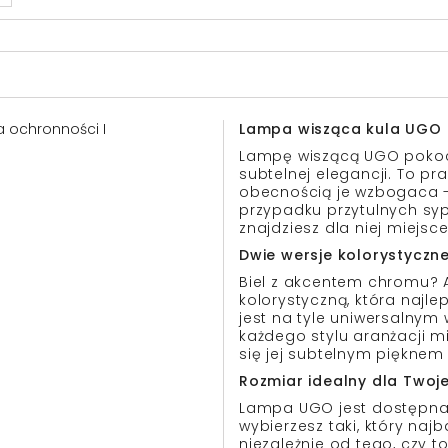
sa ochronności I
Lampa wisząca kula UGO
Lampę wiszącą UGO pokocha
subtelnej elegancji. To pr
obecnością je wzbogaca - 
przypadku przytulnych sypi
znajdziesz dla niej miejs
Dwie wersje kolorystyczn
Biel z akcentem chromu? 
kolorystyczną, która najl
jest na tyle uniwersalnym
każdego stylu aranżacji mi
się jej subtelnym pięknem 
Rozmiar idealny dla Twoj
Lampa UGO jest dostępna 
wybierzesz taki, który na
niezależnie od tego, czy t