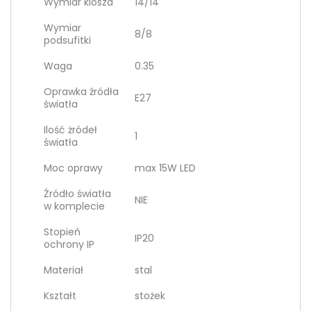
Wymiar klosza
14/14
Wymiar
8/8
podsufitki
Waga
0.35
Oprawka źródła
E27
światła
Ilość żródeł
1
światła
Moc oprawy
max 15W LED
Źródło światła
NIE
w komplecie
Stopień
IP20
ochrony IP
Materiał
stal
Kształt
stożek