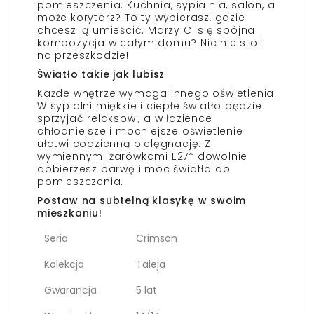
pomieszczenia. Kuchnia, sypialnia, salon, a
może korytarz? To ty wybierasz, gdzie
chcesz ją umieścić. Marzy Ci się spójna
kompozycja w całym domu? Nic nie stoi
na przeszkodzie!
Światło takie jak lubisz
Każde wnętrze wymaga innego oświetlenia.
W sypialni miękkie i ciepłe światło będzie
sprzyjać relaksowi, a w łazience
chłodniejsze i mocniejsze oświetlenie
ułatwi codzienną pielęgnację. Z
wymiennymi żarówkami E27* dowolnie
dobierzesz barwę i moc światła do
pomieszczenia.
Postaw na subtelną klasykę w swoim
mieszkaniu!
Seria
Crimson
Kolekcja
Taleja
Gwarancja
5 lat