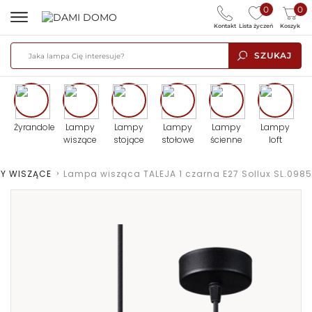
0
0
Kontakt
Lista życzeń
Koszyk
SZUKAJ
Żyrandole
Lampy
Lampy
Lampy
Lampy
Lampy
wiszące
stojące
stołowe
ścienne
loft
PY WISZĄCE
>
Lampa wisząca TALEJA 1 czarna E27 Sollux SL.0985