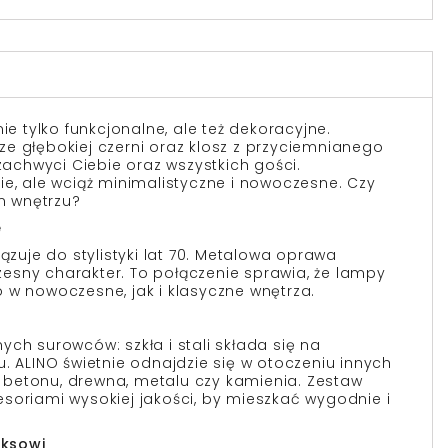
ie tylko funkcjonalne, ale też dekoracyjne.
e głębokiej czerni oraz klosz z przyciemnianego
 zachwyci Ciebie oraz wszystkich gości.
ie, ale wciąż minimalistyczne i nowoczesne. Czy
im wnętrzu?
e
iązuje do stylistyki lat 70. Metalowa oprawa
esny charakter. To połączenie sprawia, że lampy
 w nowoczesne, jak i klasyczne wnętrza.
ch surowców: szkła i stali składa się na
. ALINO świetnie odnajdzie się w otoczeniu innych
betonu, drewna, metalu czy kamienia. Zestaw
soriami wysokiej jakości, by mieszkać wygodnie i
aksowi