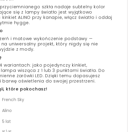
 przyciemnianego szkła nadaje subtelny kolor
jące się z lampy światło jest wyjątkowo
kinkiet ALINO przy kanapie, włącz światło i oddaj
rytmie hygge.
o
 czerń i matowe wykończenie podstawy —
 na uniwersalny projekt, który nigdy się nie
wyjdzie z mody.
ę
 wariantach: jako pojedynczy kinkiet,
 lampa wisząca z 1 lub 3 punktami światła. Do
ienne żarówki LED. Dzięki temu dopasujesz
i barwę oświetlenia do swojej przestrzeni.
gii, które pokochasz!
French Sky
Alino
5 lat