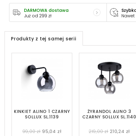
DARMOWA dostawa
Szybka
Już od 299 zł
Nawet
Produkty z tej samej serii
KINKIET ALINO 1 CZARNY
ŻYRANDOL ALINO 3
SOLLUX SL.1139
CZARNY SOLLUX SL.114
99,00 zł
95,04 zł
219,00 zł
210,24 zł