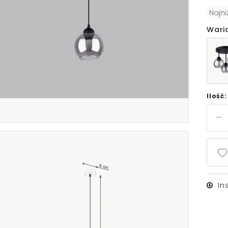
Najn
Wari
Ilość:
In