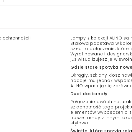
sa ochronności I
Lampy z kolekcji ALINO są n
Stalowa podstawa w kolorz
szkła to połączenie, które
Wyrafinowane i designersk
już wizualizujesz je w swo
Gdzie stare spotyka now
Okrągły, szklany klosz naw
nadaje mu jednak współcz
ALINO wpasują się zarówno
Duet doskonały
Połączenie dwóch naturalny
szlachetność tego projektu
elementów wyposażenia z 
nasze lampy z innymi akce
stylowo.
Światło, które sprzyja rel