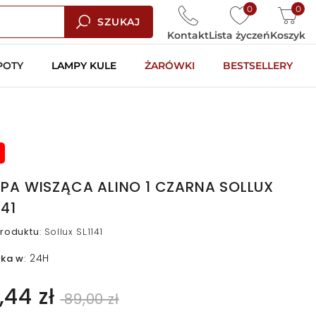
0
0
SZUKAJ
Kontakt
Lista życzeń
Koszyk
POTY
LAMPY KULE
ŻARÓWKI
BESTSELLERY
PA WISZĄCA ALINO 1 CZARNA SOLLUX
141
roduktu
:
Sollux SL.1141
24H
łka w
:
,44 zł
89,00 zł