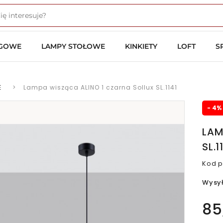
OGOWE
LAMPY STOŁOWE
KINKIETY
LOFT
S
E
>
Lampa wisząca ALINO 1 czarna Sollux SL.1141
- 4%
LAM
SL.1
Kod p
Wysy
85