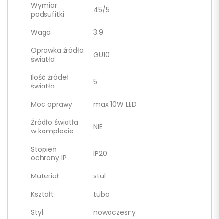
Wymiar
45/5
podsufitki
Waga
3.9
Oprawka źródła
GU10
światła
Ilość żródeł
5
światła
Moc oprawy
max 10W LED
Źródło światła
NIE
w komplecie
Stopień
IP20
ochrony IP
Materiał
stal
Kształt
tuba
Styl
nowoczesny