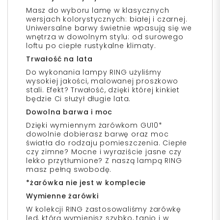
Masz do wyboru lamę w klasycznych
wersjach kolorystycznych: białej i czarnej.
Uniwersalne barwy świetnie wpasują się we
wnętrza w dowolnym stylu: od surowego
loftu po ciepłe rustykalne klimaty.
Trwałość na lata
Do wykonania lampy RING użyliśmy
wysokiej jakości, malowanej proszkowo
stali. Efekt? Trwałość, dzięki której kinkiet
będzie Ci służył długie lata.
Dowolna barwa i moc
Dzięki wymiennym żarówkom GU10*
dowolnie dobierasz barwę oraz moc
światła do rodzaju pomieszczenia. Ciepłe
czy zimne? Mocne i wyraziście jasne czy
lekko przytłumione? Z naszą lampą RING
masz pełną swobodę.
*żarówka nie jest w komplecie
Wymienne żarówki
W kolekcji RING zastosowaliśmy żarówkę
led, którą wymienisz szybko, tanio i w