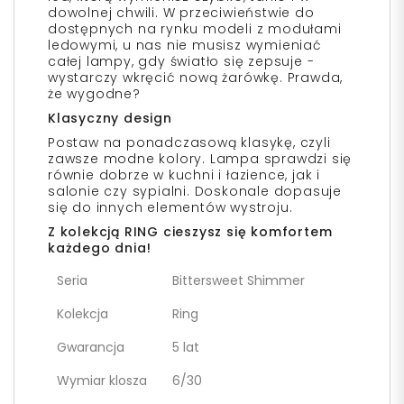
dowolnej chwili. W przeciwieństwie do
dostępnych na rynku modeli z modułami
ledowymi, u nas nie musisz wymieniać
całej lampy, gdy światło się zepsuje -
wystarczy wkręcić nową żarówkę. Prawda,
że wygodne?
Klasyczny design
Postaw na ponadczasową klasykę, czyli
zawsze modne kolory. Lampa sprawdzi się
równie dobrze w kuchni i łazience, jak i
salonie czy sypialni. Doskonale dopasuje
się do innych elementów wystroju.
Z kolekcją RING cieszysz się komfortem
każdego dnia!
Seria
Bittersweet Shimmer
Kolekcja
Ring
Gwarancja
5 lat
Wymiar klosza
6/30