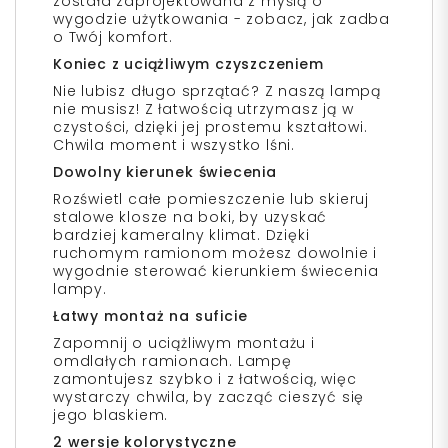
została zaprojektowana z myślą o
wygodzie użytkowania - zobacz, jak zadba
o Twój komfort.
Koniec z uciążliwym czyszczeniem
Nie lubisz długo sprzątać? Z naszą lampą
nie musisz! Z łatwością utrzymasz ją w
czystości, dzięki jej prostemu kształtowi.
Chwila moment i wszystko lśni.
Dowolny kierunek świecenia
Rozświetl całe pomieszczenie lub skieruj
stalowe klosze na boki, by uzyskać
bardziej kameralny klimat. Dzięki
ruchomym ramionom możesz dowolnie i
wygodnie sterować kierunkiem świecenia
lampy.
Łatwy montaż na suficie
Zapomnij o uciążliwym montażu i
omdlałych ramionach. Lampę
zamontujesz szybko i z łatwością, więc
wystarczy chwila, by zacząć cieszyć się
jego blaskiem.
2 wersje kolorystyczne