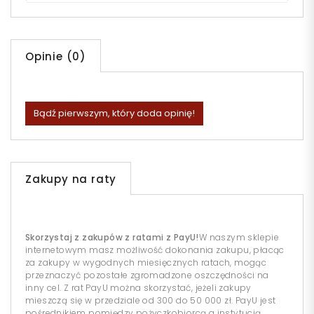
Opinie (0)
Bądź pierwszym, który doda opinię!
Zakupy na raty
Skorzystaj z zakupów z ratami z PayU!
W naszym sklepie
internetowym masz możliwość dokonania zakupu, płacąc
za zakupy w wygodnych miesięcznych ratach, mogąc
przeznaczyć pozostałe zgromadzone oszczędności na
inny cel. Z rat PayU można skorzystać, jeżeli zakupy
mieszczą się w przedziale od 300 do 50 000 zł. PayU jest
pośrednikiem pomiędzy pożyczkobiorcą a instytucją