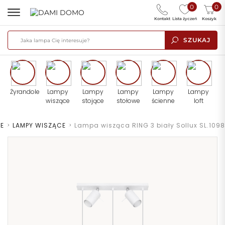
0
0
Kontakt
Lista życzeń
Koszyk
SZUKAJ
Żyrandole
Lampy
Lampy
Lampy
Lampy
Lampy
wiszące
stojące
stołowe
ścienne
loft
E
>
LAMPY WISZĄCE
>
Lampa wisząca RING 3 biały Sollux SL.1098