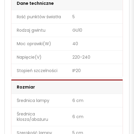
Dane techniczne
Ilość punktów światła
5
Rodzaj gwintu
GU10
Moc oprawki(W)
40
Napięcie(V)
220-240
Stopień szczelności
IP20
Rozmiar
Średnica lampy
6 cm
Średnica
6 cm
klosza/abażuru
Szerokość lampy
5 cm