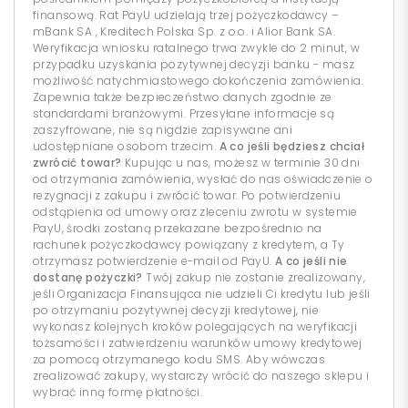
finansową. Rat PayU udzielają trzej pożyczkodawcy –
mBank SA , Kreditech Polska Sp. z o.o. i Alior Bank SA.
Weryfikacja wniosku ratalnego trwa zwykle do 2 minut, w
przypadku uzyskania pozytywnej decyzji banku - masz
możliwość natychmiastowego dokończenia zamówienia.
Zapewnia także bezpieczeństwo danych zgodnie ze
standardami branżowymi. Przesyłane informacje są
zaszyfrowane, nie są nigdzie zapisywane ani
udostępniane osobom trzecim.
A co jeśli będziesz chciał
zwrócić towar?
Kupując u nas, możesz w terminie 30 dni
od otrzymania zamówienia, wysłać do nas oświadczenie o
rezygnacji z zakupu i zwrócić towar. Po potwierdzeniu
odstąpienia od umowy oraz zleceniu zwrotu w systemie
PayU, środki zostaną przekazane bezpośrednio na
rachunek pożyczkodawcy powiązany z kredytem, a Ty
otrzymasz potwierdzenie e-mail od PayU.
A co jeśli nie
dostanę pożyczki?
Twój zakup nie zostanie zrealizowany,
jeśli Organizacja Finansująca nie udzieli Ci kredytu lub jeśli
po otrzymaniu pozytywnej decyzji kredytowej, nie
wykonasz kolejnych kroków polegających na weryfikacji
tożsamości i zatwierdzeniu warunków umowy kredytowej
za pomocą otrzymanego kodu SMS. Aby wówczas
zrealizować zakupy, wystarczy wrócić do naszego sklepu i
wybrać inną formę płatności.