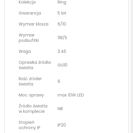
Kolekcja
Ring
Gwarancja
5 lat
Wymiar klosza
6/10
Wymiar
118/5
podsufitki
Waga
3.45
Oprawka źródła
GU10
światła
Ilość żródeł
6
światła
Moc oprawy
max 10W LED
Źródło światła
NIE
w komplecie
Stopień
IP20
ochrony IP