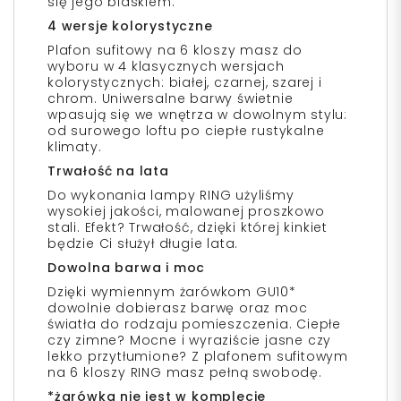
się jego blaskiem.
4 wersje kolorystyczne
Plafon sufitowy na 6 kloszy masz do
wyboru w 4 klasycznych wersjach
kolorystycznych: białej, czarnej, szarej i
chrom. Uniwersalne barwy świetnie
wpasują się we wnętrza w dowolnym stylu:
od surowego loftu po ciepłe rustykalne
klimaty.
Trwałość na lata
Do wykonania lampy RING użyliśmy
wysokiej jakości, malowanej proszkowo
stali. Efekt? Trwałość, dzięki której kinkiet
będzie Ci służył długie lata.
Dowolna barwa i moc
Dzięki wymiennym żarówkom GU10*
dowolnie dobierasz barwę oraz moc
światła do rodzaju pomieszczenia. Ciepłe
czy zimne? Mocne i wyraziście jasne czy
lekko przytłumione? Z plafonem sufitowym
na 6 kloszy RING masz pełną swobodę.
*żarówka nie jest w komplecie