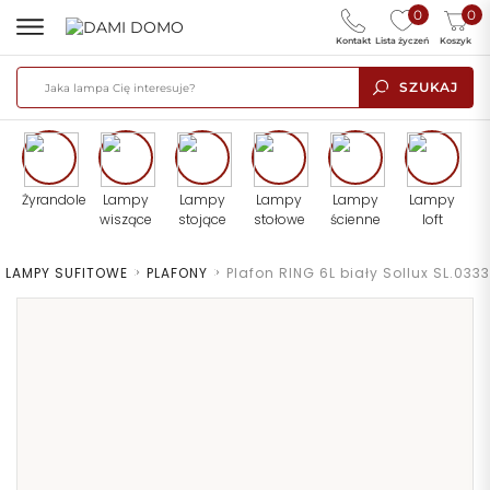
0
0
Kontakt
Lista życzeń
Koszyk
SZUKAJ
Żyrandole
Lampy
Lampy
Lampy
Lampy
Lampy
wiszące
stojące
stołowe
ścienne
loft
LAMPY SUFITOWE
>
PLAFONY
>
Plafon RING 6L biały Sollux SL.0333