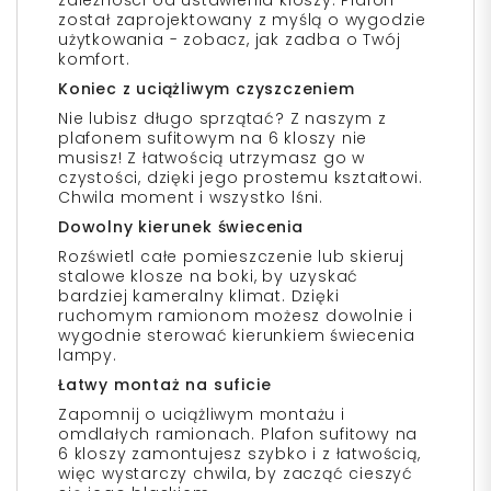
został zaprojektowany z myślą o wygodzie
użytkowania - zobacz, jak zadba o Twój
komfort.
Koniec z uciążliwym czyszczeniem
Nie lubisz długo sprzątać? Z naszym z
plafonem sufitowym na 6 kloszy nie
musisz! Z łatwością utrzymasz go w
czystości, dzięki jego prostemu kształtowi.
Chwila moment i wszystko lśni.
Dowolny kierunek świecenia
Rozświetl całe pomieszczenie lub skieruj
stalowe klosze na boki, by uzyskać
bardziej kameralny klimat. Dzięki
ruchomym ramionom możesz dowolnie i
wygodnie sterować kierunkiem świecenia
lampy.
Łatwy montaż na suficie
Zapomnij o uciążliwym montażu i
omdlałych ramionach. Plafon sufitowy na
6 kloszy zamontujesz szybko i z łatwością,
więc wystarczy chwila, by zacząć cieszyć