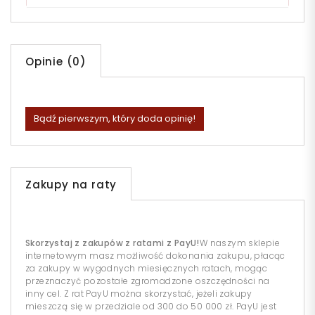
Opinie (0)
Bądź pierwszym, który doda opinię!
Zakupy na raty
Skorzystaj z zakupów z ratami z PayU!
W naszym sklepie
internetowym masz możliwość dokonania zakupu, płacąc
za zakupy w wygodnych miesięcznych ratach, mogąc
przeznaczyć pozostałe zgromadzone oszczędności na
inny cel. Z rat PayU można skorzystać, jeżeli zakupy
mieszczą się w przedziale od 300 do 50 000 zł. PayU jest