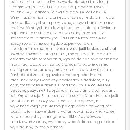
pośrednikiem pomiędzy pożyczkobiorcą a instytucją
finansową. Rat PayU udzielają trzej pożyczkodawcy –
mBank SA , Kreditech Polska Sp. z o.o. i Alior Bank SA.
Weryfikacja wniosku ratalnego trwa zwykle do 2 minut, w
przypadku uzyskania pozytywnej decyzji banku - masz
możliwość natychmiastowego dokończenia zamówienia.
Zapewnia także bezpieczeństwo danych zgodnie ze
standardami branżowymi. Przesyłane informacje są
zaszyfrowane, nie są nigdzie zapisywane ani
udostępniane osobom trzecim.
A co jeśli będziesz chciał
zwrócić towar?
Kupując u nas, możesz w terminie 30 dni
od otrzymania zamówienia, wysłać do nas oświadczenie o
rezygnacji z zakupu i zwrócić towar. Po potwierdzeniu
odstąpienia od umowy oraz zleceniu zwrotu w systemie
PayU, środki zostaną przekazane bezpośrednio na
rachunek pożyczkodawcy powiązany z kredytem, a Ty
otrzymasz potwierdzenie e-mail od PayU.
A co jeśli nie
dostanę pożyczki?
Twój zakup nie zostanie zrealizowany,
jeśli Organizacja Finansująca nie udzieli Ci kredytu lub jeśli
po otrzymaniu pozytywnej decyzji kredytowej, nie
wykonasz kolejnych kroków polegających na weryfikacji
tożsamości i zatwierdzeniu warunków umowy kredytowej
za pomocą otrzymanego kodu SMS. Aby wówczas
zrealizować zakupy, wystarczy wrócić do naszego sklepu i
wybrać inną formę płatności.