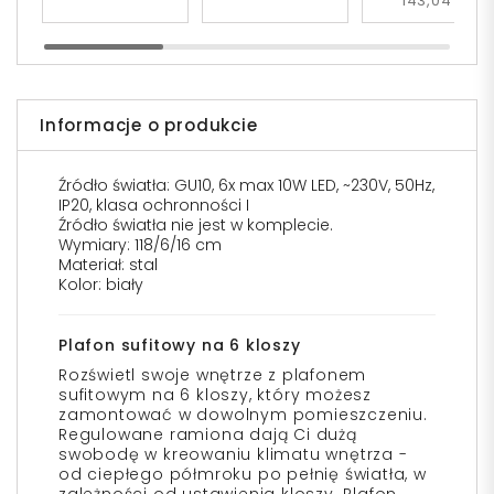
143,04 zł
Informacje o produkcie
Źródło światła: GU10, 6x max 10W LED, ~230V, 50Hz,
IP20, klasa ochronności I
Źródło światła nie jest w komplecie.
Wymiary: 118/6/16 cm
Materiał: stal
Kolor: biały
Plafon sufitowy na 6 kloszy
Rozświetl swoje wnętrze z plafonem
sufitowym na 6 kloszy, który możesz
zamontować w dowolnym pomieszczeniu.
Regulowane ramiona dają Ci dużą
swobodę w kreowaniu klimatu wnętrza -
od ciepłego półmroku po pełnię światła, w
zależności od ustawienia kloszy. Plafon