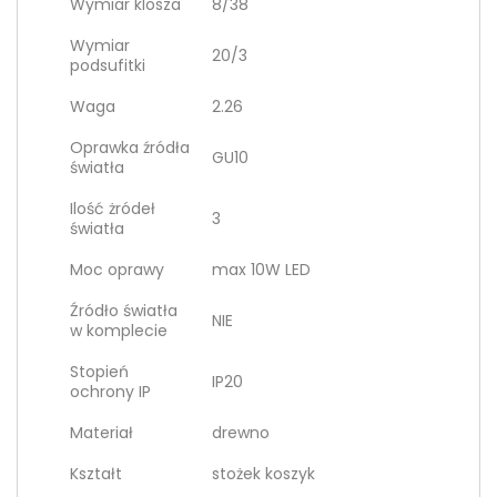
Wymiar klosza
8/38
Wymiar
20/3
podsufitki
Waga
2.26
Oprawka źródła
GU10
światła
Ilość żródeł
3
światła
Moc oprawy
max 10W LED
Źródło światła
NIE
w komplecie
Stopień
IP20
ochrony IP
Materiał
drewno
Kształt
stożek koszyk