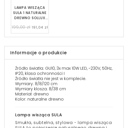
LAMPA WISZĄCA
SULA 1 NATURALNE
DREWNO SOLLUX
SL.1100
199,00 zł
191,04 zł
Informacje o produkcie
Źródło światła: GU10, 3x max 10W LED, ~230V, 50Hz,
IP20, klasa ochronności I
Źródło światła nie jest w komplecie.
Wymiary: 8/8/120 cm
Wymiary klosza: 8/38 cm
Materiał: drewno
Kolor: naturalne drewno
Lampa wisząca SULA
Smukła, subtelna, stylowa - lampa wisząca
SULA to połączenie naturalnego drewna i