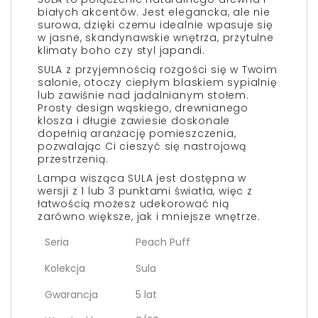
białych akcentów. Jest elegancka, ale nie
surowa, dzięki czemu idealnie wpasuje się
w jasne, skandynawskie wnętrza, przytulne
klimaty boho czy styl japandi.
SULA z przyjemnością rozgości się w Twoim
salonie, otoczy ciepłym blaskiem sypialnię
lub zawiśnie nad jadalnianym stołem.
Prosty design wąskiego, drewnianego
klosza i długie zawiesie doskonale
dopełnią aranżację pomieszczenia,
pozwalając Ci cieszyć się nastrojową
przestrzenią.
Lampa wisząca SULA jest dostępna w
wersji z 1 lub 3 punktami światła, więc z
łatwością możesz udekorować nią
zarówno większe, jak i mniejsze wnętrze.
Seria
Peach Puff
Kolekcja
Sula
Gwarancja
5 lat