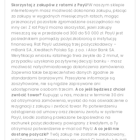
Skorzystaj z zakupów z ratami z PayU!
W naszym sklepie
internetowym masz możliwość dokonania zakupu, płacąc
za zakupy w wygodnych miesięcznych ratach, mogąc
przeznaczyć pozostałe zgromadzone oszczędności na
inny cel. Z rat PayU można skorzystać, jeżeli zakupy
mieszczą się w przedziale od 300 do 50 000 zł. PayU jest
pośrednikiem pomiędzy pożyczkobiorcą a instytucją
finansową. Rat PayU udzielają trzej pożyczkodawcy –
mBank SA , Kreditech Polska Sp. z o.o. i Alior Bank SA.
Weryfikacja wniosku ratalnego trwa zwykle do 2 minut, w
przypadku uzyskania pozytywnej decyzji banku - masz
możliwość natychmiastowego dokończenia zamówienia.
Zapewnia także bezpieczeństwo danych zgodnie ze
standardami branżowymi. Przesyłane informacje są
zaszyfrowane, nie są nigdzie zapisywane ani
udostępniane osobom trzecim.
A co jeśli będziesz chciał
zwrócić towar?
Kupując u nas, możesz w terminie 30 dni
od otrzymania zamówienia, wysłać do nas oświadczenie o
rezygnacji z zakupu i zwrócić towar. Po potwierdzeniu
odstąpienia od umowy oraz zleceniu zwrotu w systemie
PayU, środki zostaną przekazane bezpośrednio na
rachunek pożyczkodawcy powiązany z kredytem, a Ty
otrzymasz potwierdzenie e-mail od PayU.
A co jeśli nie
dostanę pożyczki?
Twój zakup nie zostanie zrealizowany,
jeśli Organizacja Finansująca nie udzieli Ci kredytu lub jeśli