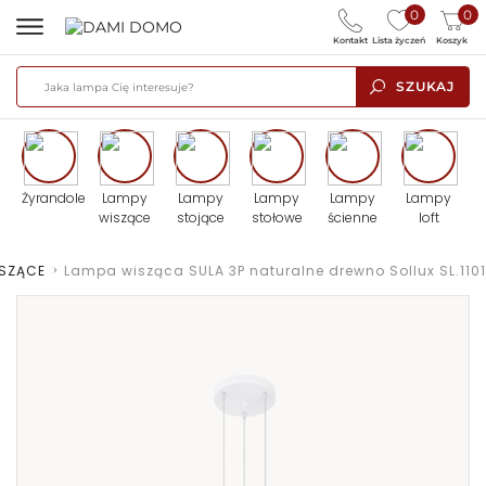
0
0
Kontakt
Lista życzeń
Koszyk
SZUKAJ
Żyrandole
Lampy
Lampy
Lampy
Lampy
Lampy
wiszące
stojące
stołowe
ścienne
loft
ISZĄCE
>
Lampa wisząca SULA 3P naturalne drewno Sollux SL.1101