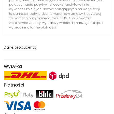
po otrzymaniu pozytywnej decyzji kredytowej, nie
wykonasz kolejnych kroków polegających na weryfikacji
tożsamości i zatwierdzeniu warunków umowy kredytowej
za pomocą otrzymanego kodu SMS. Aby wówczas
zrealizować zakupy, wystarczy wrócić do naszego sklepu i
wybrać inną formę płatności.
Dane producenta
Wysyłka
Płatności