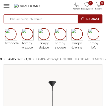
0
0
Kontakt
Lista życzeń
Koszyk
SZUKAJ
Żyrandole
Lampy
Lampy
Lampy
Lampy
Lampy
wiszące
stojące
stołowe
ścienne
loft
WE
>
LAMPY WISZĄCE
>
LAMPA WISZĄCA GLOBE BLACK ALDEX 562G5