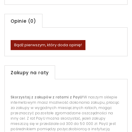
Opinie (0)
Bądź pierwszym, który doda opinię!
Zakupy na raty
Skorzystaj z zakupów z ratami z PayU!
W naszym sklepie
internetowym masz możliwość dokonania zakupu, płacąc
za zakupy w wygodnych miesięcznych ratach, mogąc
przeznaczyć pozostałe zgromadzone oszczędności na
inny cel. Z rat PayU można skorzystać, jeżeli zakupy
mieszczą się w przedziale od 300 do 50 000 zł. PayU jest
pośrednikiem pomiędzy pożyczkobiorcą a instytucją