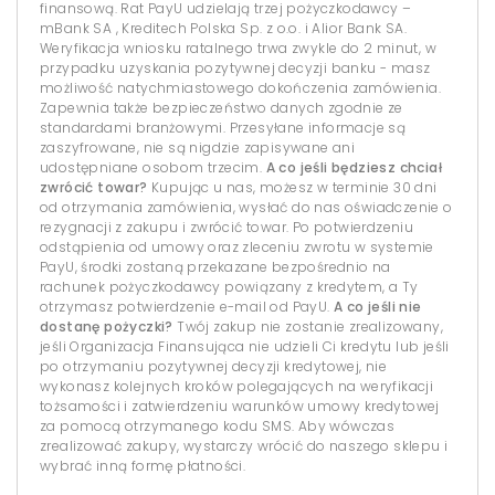
finansową. Rat PayU udzielają trzej pożyczkodawcy –
mBank SA , Kreditech Polska Sp. z o.o. i Alior Bank SA.
Weryfikacja wniosku ratalnego trwa zwykle do 2 minut, w
przypadku uzyskania pozytywnej decyzji banku - masz
możliwość natychmiastowego dokończenia zamówienia.
Zapewnia także bezpieczeństwo danych zgodnie ze
standardami branżowymi. Przesyłane informacje są
zaszyfrowane, nie są nigdzie zapisywane ani
udostępniane osobom trzecim.
A co jeśli będziesz chciał
zwrócić towar?
Kupując u nas, możesz w terminie 30 dni
od otrzymania zamówienia, wysłać do nas oświadczenie o
rezygnacji z zakupu i zwrócić towar. Po potwierdzeniu
odstąpienia od umowy oraz zleceniu zwrotu w systemie
PayU, środki zostaną przekazane bezpośrednio na
rachunek pożyczkodawcy powiązany z kredytem, a Ty
otrzymasz potwierdzenie e-mail od PayU.
A co jeśli nie
dostanę pożyczki?
Twój zakup nie zostanie zrealizowany,
jeśli Organizacja Finansująca nie udzieli Ci kredytu lub jeśli
po otrzymaniu pozytywnej decyzji kredytowej, nie
wykonasz kolejnych kroków polegających na weryfikacji
tożsamości i zatwierdzeniu warunków umowy kredytowej
za pomocą otrzymanego kodu SMS. Aby wówczas
zrealizować zakupy, wystarczy wrócić do naszego sklepu i
wybrać inną formę płatności.