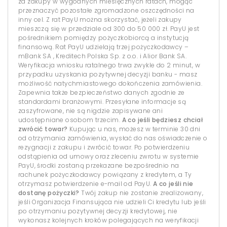
za zakupy w wygodnych miesięcznych ratach, mogąc
przeznaczyć pozostałe zgromadzone oszczędności na
inny cel. Z rat PayU można skorzystać, jeżeli zakupy
mieszczą się w przedziale od 300 do 50 000 zł. PayU jest
pośrednikiem pomiędzy pożyczkobiorcą a instytucją
finansową. Rat PayU udzielają trzej pożyczkodawcy –
mBank SA , Kreditech Polska Sp. z o.o. i Alior Bank SA.
Weryfikacja wniosku ratalnego trwa zwykle do 2 minut, w
przypadku uzyskania pozytywnej decyzji banku - masz
możliwość natychmiastowego dokończenia zamówienia.
Zapewnia także bezpieczeństwo danych zgodnie ze
standardami branżowymi. Przesyłane informacje są
zaszyfrowane, nie są nigdzie zapisywane ani
udostępniane osobom trzecim.
A co jeśli będziesz chciał
zwrócić towar?
Kupując u nas, możesz w terminie 30 dni
od otrzymania zamówienia, wysłać do nas oświadczenie o
rezygnacji z zakupu i zwrócić towar. Po potwierdzeniu
odstąpienia od umowy oraz zleceniu zwrotu w systemie
PayU, środki zostaną przekazane bezpośrednio na
rachunek pożyczkodawcy powiązany z kredytem, a Ty
otrzymasz potwierdzenie e-mail od PayU.
A co jeśli nie
dostanę pożyczki?
Twój zakup nie zostanie zrealizowany,
jeśli Organizacja Finansująca nie udzieli Ci kredytu lub jeśli
po otrzymaniu pozytywnej decyzji kredytowej, nie
wykonasz kolejnych kroków polegających na weryfikacji