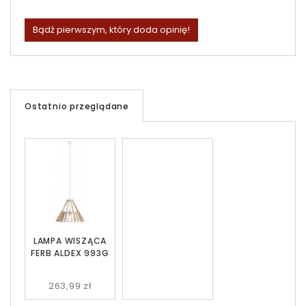
Bądź pierwszym, który doda opinię!
Ostatnio przeglądane
LAMPA WISZĄCA
FERB ALDEX 993G
263,99 zł