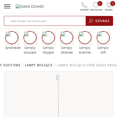
0
0
Kontakt
Lista życzeń
Koszyk
SZUKAJ
Żyrandole
Lampy
Lampy
Lampy
Lampy
Lampy
wiszące
stojące
stołowe
ścienne
loft
Y SUFITOWE
>
LAMPY WISZĄCE
>
LAMPA WISZĄCA FERB ALDEX 993G