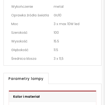
Wykończenie
metal
Oprawka źródła światła
GU10
Moc
3 x max 10W led
Szerokość
100
Wysokość
15.5
Głębokość
11.5
Średnica klosza
3 x 11,5
Parametry lampy
Kolor i materiał