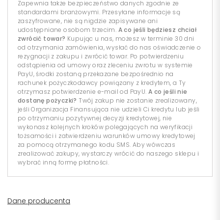
Zapewnia także bezpieczeństwo danych zgodnie ze
standardami branżowymi. Przesyłane informacje są
zaszyfrowane, nie są nigdzie zapisywane ani
udostępniane osobom trzecim.
A co jeśli będziesz chciał
zwrócić towar?
Kupując u nas, możesz w terminie 30 dni
od otrzymania zamówienia, wysłać do nas oświadczenie o
rezygnacji z zakupu i zwrócić towar. Po potwierdzeniu
odstąpienia od umowy oraz zleceniu zwrotu w systemie
PayU, środki zostaną przekazane bezpośrednio na
rachunek pożyczkodawcy powiązany z kredytem, a Ty
otrzymasz potwierdzenie e-mail od PayU.
A co jeśli nie
dostanę pożyczki?
Twój zakup nie zostanie zrealizowany,
jeśli Organizacja Finansująca nie udzieli Ci kredytu lub jeśli
po otrzymaniu pozytywnej decyzji kredytowej, nie
wykonasz kolejnych kroków polegających na weryfikacji
tożsamości i zatwierdzeniu warunków umowy kredytowej
za pomocą otrzymanego kodu SMS. Aby wówczas
zrealizować zakupy, wystarczy wrócić do naszego sklepu i
wybrać inną formę płatności.
Dane producenta