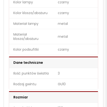
Kolor lampy
czarny
Kolor klosza/abażuru
czarny
Materiał lampy
metal
Materiał
metal
klosza/abażuru
Kolor podsufitki
czarny
Dane techniczne
Ilość punktów światła
3
Rodzaj gwintu
GU10
Rozmiar