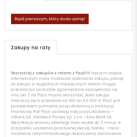
Bądź pierwszym, który doda opinię!
Zakupy na raty
Skorzystaj z zakupów z ratami z PayU!
W naszym sklepie
internetowym masz możliwość dokonania zakupu, płacąc
za zakupy w wygodnych miesięcznych ratach, mogąc
przeznaczyć pozostałe zgromadzone oszczędności na
inny cel. Z rat PayU można skorzystać, jeżeli zakupy
mieszczą się w przedziale od 300 do 50 000 zł. PayU jest
pośrednikiem pomiędzy pożyczkobiorcą a instytucją
finansową. Rat PayU udzielają trzej pożyczkodawcy –
mBank SA , Kreditech Polska Sp. z o.o. i Alior Bank SA.
Weryfikacja wniosku ratalnego trwa zwykle do 2 minut, w
przypadku uzyskania pozytywnej decyzji banku - masz
możliwość natychmiastowego dokończenia zamówienia.