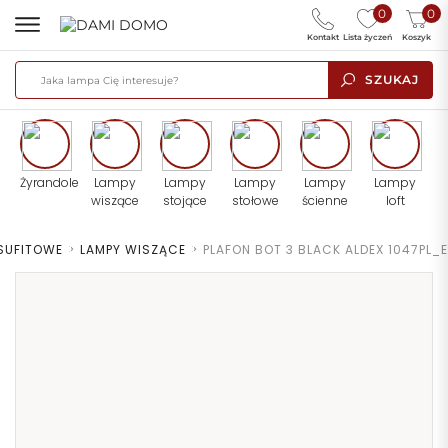
0
0
Kontakt
Lista życzeń
Koszyk
SZUKAJ
Żyrandole
Lampy
Lampy
Lampy
Lampy
Lampy
wiszące
stojące
stołowe
ścienne
loft
SUFITOWE
>
LAMPY WISZĄCE
>
PLAFON BOT 3 BLACK ALDEX 1047PL_E