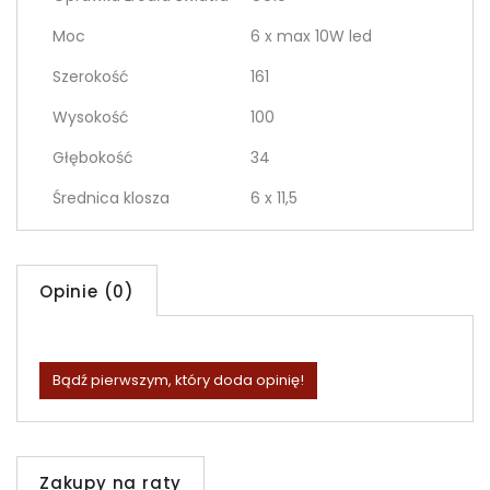
Moc
6 x max 10W led
Szerokość
161
Wysokość
100
Głębokość
34
Średnica klosza
6 x 11,5
Opinie (0)
Bądź pierwszym, który doda opinię!
Zakupy na raty