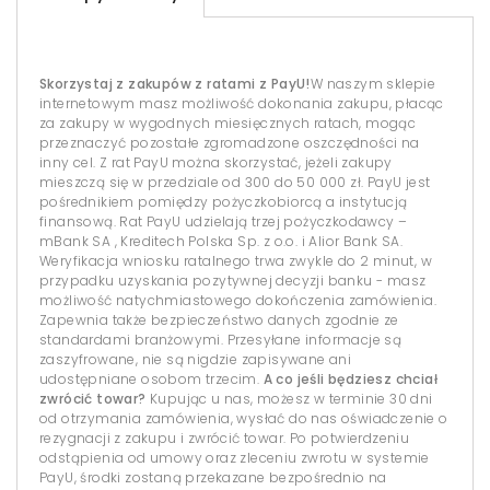
Skorzystaj z zakupów z ratami z PayU!
W naszym sklepie
internetowym masz możliwość dokonania zakupu, płacąc
za zakupy w wygodnych miesięcznych ratach, mogąc
przeznaczyć pozostałe zgromadzone oszczędności na
inny cel. Z rat PayU można skorzystać, jeżeli zakupy
mieszczą się w przedziale od 300 do 50 000 zł. PayU jest
pośrednikiem pomiędzy pożyczkobiorcą a instytucją
finansową. Rat PayU udzielają trzej pożyczkodawcy –
mBank SA , Kreditech Polska Sp. z o.o. i Alior Bank SA.
Weryfikacja wniosku ratalnego trwa zwykle do 2 minut, w
przypadku uzyskania pozytywnej decyzji banku - masz
możliwość natychmiastowego dokończenia zamówienia.
Zapewnia także bezpieczeństwo danych zgodnie ze
standardami branżowymi. Przesyłane informacje są
zaszyfrowane, nie są nigdzie zapisywane ani
udostępniane osobom trzecim.
A co jeśli będziesz chciał
zwrócić towar?
Kupując u nas, możesz w terminie 30 dni
od otrzymania zamówienia, wysłać do nas oświadczenie o
rezygnacji z zakupu i zwrócić towar. Po potwierdzeniu
odstąpienia od umowy oraz zleceniu zwrotu w systemie
PayU, środki zostaną przekazane bezpośrednio na