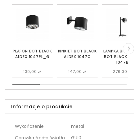
PLAFON BOT BLACK
KINKIET BOT BLACK
LAMPKA BIURKOW
ALDEX 1047PL_G
ALDEX 1047C
BOT BLACK ALDE
1047B
139,00 zł
147,00 zł
276,00 zł
Informacje o produkcie
Wykończenie
metal
Oprawka źródła światła
GU10