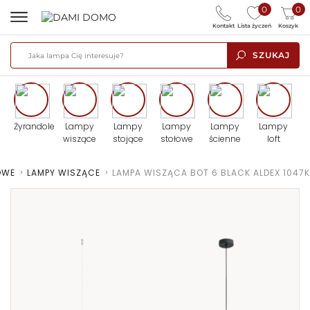
0
0
Kontakt
Lista życzeń
Koszyk
SZUKAJ
Żyrandole
Lampy
Lampy
Lampy
Lampy
Lampy
wiszące
stojące
stołowe
ścienne
loft
OWE
>
LAMPY WISZĄCE
>
LAMPA WISZĄCA BOT 6 BLACK ALDEX 1047K