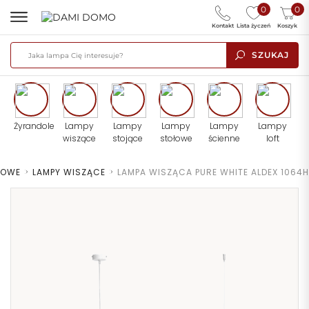
0
0
Kontakt
Lista życzeń
Koszyk
SZUKAJ
Żyrandole
Lampy
Lampy
Lampy
Lampy
Lampy
wiszące
stojące
stołowe
ścienne
loft
TOWE
>
LAMPY WISZĄCE
>
LAMPA WISZĄCA PURE WHITE ALDEX 1064H