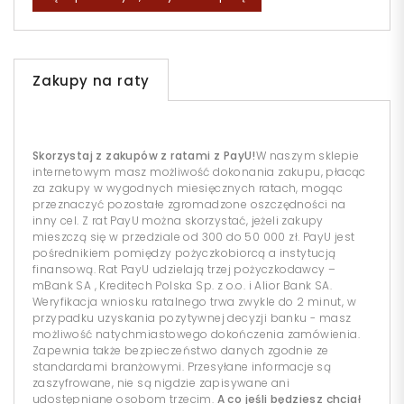
Zakupy na raty
Skorzystaj z zakupów z ratami z PayU!
W naszym sklepie
internetowym masz możliwość dokonania zakupu, płacąc
za zakupy w wygodnych miesięcznych ratach, mogąc
przeznaczyć pozostałe zgromadzone oszczędności na
inny cel. Z rat PayU można skorzystać, jeżeli zakupy
mieszczą się w przedziale od 300 do 50 000 zł. PayU jest
pośrednikiem pomiędzy pożyczkobiorcą a instytucją
finansową. Rat PayU udzielają trzej pożyczkodawcy –
mBank SA , Kreditech Polska Sp. z o.o. i Alior Bank SA.
Weryfikacja wniosku ratalnego trwa zwykle do 2 minut, w
przypadku uzyskania pozytywnej decyzji banku - masz
możliwość natychmiastowego dokończenia zamówienia.
Zapewnia także bezpieczeństwo danych zgodnie ze
standardami branżowymi. Przesyłane informacje są
zaszyfrowane, nie są nigdzie zapisywane ani
udostępniane osobom trzecim.
A co jeśli będziesz chciał