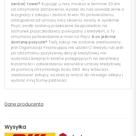
zwrócić towar?
Kupując u nas, możesz w terminie 30 dni
od otrzymania zamówienia, wysłać do nas oświadczenie o
rezygnacji z zakupu i zwrócić towar. Po potwierdzeniu
odstąpienia od umowy oraz zleceniu zwrotu w systemie
PayU, środki zostaną przekazane bezpośrednio na
rachunek pożyczkodawcy powiązany z kredytem, a Ty
otrzymasz potwierdzenie e-mail od PayU.
A co jeśli nie
dostanę pożyczki?
Twój zakup nie zostanie zrealizowany,
jeśli Organizacja Finansująca nie udzieli Ci kredytu lub jeśli
po otrzymaniu pozytywnej decyzji kredytowej, nie
wykonasz kolejnych kroków polegających na weryfikacji
tożsamości i zatwierdzeniu warunków umowy kredytowej
za pomocą otrzymanego kodu SMS. Aby wówczas
zrealizować zakupy, wystarczy wrócić do naszego sklepu i
wybrać inną formę płatności.
Dane producenta
Wysyłka