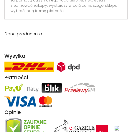
za pomocą otrzymanego kodu SMS. Aby wówczas
zrealizować zakupy, wystarczy wrócić do naszego sklepu i
wybrać inną formę płatności.
Dane producenta
Wysyłka
Płatności
Opinie