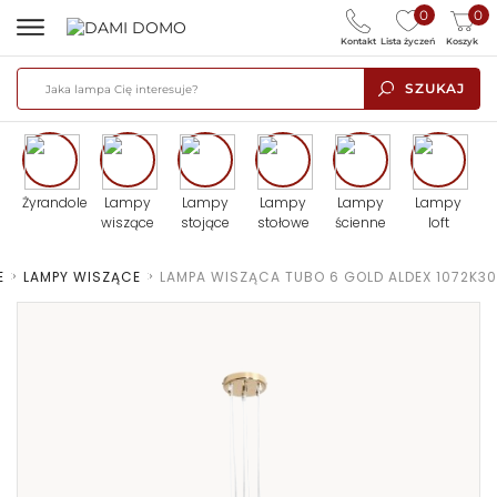
0
0
Kontakt
Lista życzeń
Koszyk
SZUKAJ
Żyrandole
Lampy
Lampy
Lampy
Lampy
Lampy
wiszące
stojące
stołowe
ścienne
loft
E
>
LAMPY WISZĄCE
>
LAMPA WISZĄCA TUBO 6 GOLD ALDEX 1072K30