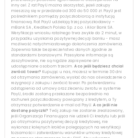
inny cel. Z rat PayU można skorzystać, jeżeli zakupy
mieszczą się w przedziale od 300 do 50 000 zł. PayU jest
pośrednikiem pomiędzy pożyczkobiorcą a instytucją
finansową. Rat PayU udzielają trzej pożyczkodawcy –
mBank SA , Kreditech Polska Sp. z o.o. i Alior Bank SA.
Weryfikacja wniosku ratalnego trwa zwykle do 2 minut, w
przypadku uzyskania pozytywnej decyzji banku - masz
możliwość natychmiastowego dokończenia zamówienia.
Zapewnia także bezpieczeństwo danych zgodnie ze
standardami branżowymi. Przesyłane informacje są
zaszyfrowane, nie są nigdzie zapisywane ani
udostępniane osobom trzecim.
A co jeśli będziesz chciał
zwrócić towar?
Kupując u nas, możesz w terminie 30 dni
od otrzymania zamówienia, wysłać do nas oświadczenie o
rezygnacji z zakupu i zwrócić towar. Po potwierdzeniu
odstąpienia od umowy oraz zleceniu zwrotu w systemie
PayU, środki zostaną przekazane bezpośrednio na
rachunek pożyczkodawcy powiązany z kredytem, a Ty
otrzymasz potwierdzenie e-mail od PayU.
A co jeśli nie
dostanę pożyczki?
Twój zakup nie zostanie zrealizowany,
jeśli Organizacja Finansująca nie udzieli Ci kredytu lub jeśli
po otrzymaniu pozytywnej decyzji kredytowej, nie
wykonasz kolejnych kroków polegających na weryfikacji
tożsamości i zatwierdzeniu warunków umowy kredytowej