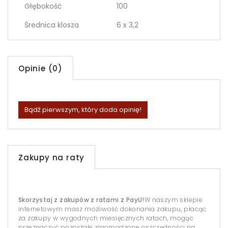
Głębokość
100
Średnica klosza
6 x 3,2
Opinie (0)
Bądź pierwszym, który doda opinię!
Zakupy na raty
Skorzystaj z zakupów z ratami z PayU!
W naszym sklepie
internetowym masz możliwość dokonania zakupu, płacąc
za zakupy w wygodnych miesięcznych ratach, mogąc
przeznaczyć pozostałe zgromadzone oszczędności na