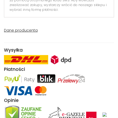
za pomocą otrzymanego kodu SMS. Aby wówczas
zrealizować zakupy, wystarczy wrócić do naszego sklepu i
wybrać inną formę płatności.
Dane producenta
Wysyłka
Płatności
Opinie