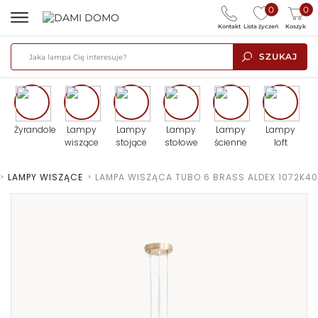
0
0
Kontakt
Lista życzeń
Koszyk
SZUKAJ
Żyrandole
Lampy
Lampy
Lampy
Lampy
Lampy
wiszące
stojące
stołowe
ścienne
loft
>
LAMPY WISZĄCE
>
LAMPA WISZĄCA TUBO 6 BRASS ALDEX 1072K40