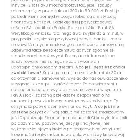
inny cel. Z rat PayU można skorzystać, jeżeli zakupy
mieszczą się w przedziale od 300 do 50 000 zł. PayU jest
pośrednikiem pomiędzy pożyczkobiorcą a instytucją
finansową. Rat PayU udzielają trzej pożyczkodawcy –
mBank SA , Kreditech Polska Sp. z o.o. i Alior Bank SA.
Weryfikacja wniosku ratalnego trwa zwykle do 2 minut, w
przypadku uzyskania pozytywnej decyzji banku - masz
możliwość natychmiastowego dokończenia zamówienia.
Zapewnia także bezpieczeństwo danych zgodnie ze
standardami branżowymi. Przesyłane informacje są
zaszyfrowane, nie są nigdzie zapisywane ani
udostępniane osobom trzecim.
A co jeśli będziesz chciał
zwrócić towar?
Kupując u nas, możesz w terminie 30 dni
od otrzymania zamówienia, wysłać do nas oświadczenie o
rezygnacji z zakupu i zwrócić towar. Po potwierdzeniu
odstąpienia od umowy oraz zleceniu zwrotu w systemie
PayU, środki zostaną przekazane bezpośrednio na
rachunek pożyczkodawcy powiązany z kredytem, a Ty
otrzymasz potwierdzenie e-mail od PayU.
A co jeśli nie
dostanę pożyczki?
Twój zakup nie zostanie zrealizowany,
jeśli Organizacja Finansująca nie udzieli Ci kredytu lub jeśli
po otrzymaniu pozytywnej decyzji kredytowej, nie
wykonasz kolejnych kroków polegających na weryfikacji
tożsamości i zatwierdzeniu warunków umowy kredytowej