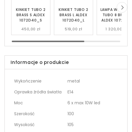
KINKIET TUBO 2
KINKIET TUBO 2
LAMPA WISZĄC
BRASS S ALDEX
BRASS L ALDEX
TUBO 8 BRASS
1072D40_S
1072D40_L
ALDEX 1072P40
450,00 zł
519,00 zł
1 320,00 zł
Informacje o produkcie
Wykończenie
metal
Oprawka źródła światła
E14
Moc
6 x max 10W led
Szerokość
100
Wysokość
105