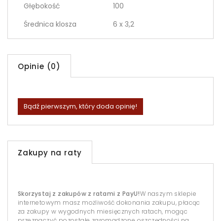
Głębokość
100
Średnica klosza
6 x 3,2
Opinie (0)
Bądź pierwszym, który doda opinię!
Zakupy na raty
Skorzystaj z zakupów z ratami z PayU!
W naszym sklepie
internetowym masz możliwość dokonania zakupu, płacąc
za zakupy w wygodnych miesięcznych ratach, mogąc
przeznaczyć pozostałe zgromadzone oszczędności na