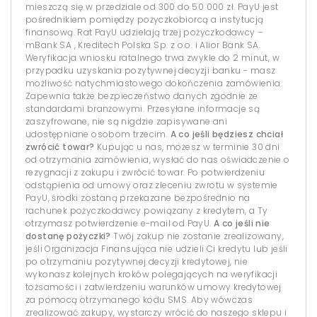
mieszczą się w przedziale od 300 do 50 000 zł. PayU jest
pośrednikiem pomiędzy pożyczkobiorcą a instytucją
finansową. Rat PayU udzielają trzej pożyczkodawcy –
mBank SA , Kreditech Polska Sp. z o.o. i Alior Bank SA.
Weryfikacja wniosku ratalnego trwa zwykle do 2 minut, w
przypadku uzyskania pozytywnej decyzji banku - masz
możliwość natychmiastowego dokończenia zamówienia.
Zapewnia także bezpieczeństwo danych zgodnie ze
standardami branżowymi. Przesyłane informacje są
zaszyfrowane, nie są nigdzie zapisywane ani
udostępniane osobom trzecim.
A co jeśli będziesz chciał
zwrócić towar?
Kupując u nas, możesz w terminie 30 dni
od otrzymania zamówienia, wysłać do nas oświadczenie o
rezygnacji z zakupu i zwrócić towar. Po potwierdzeniu
odstąpienia od umowy oraz zleceniu zwrotu w systemie
PayU, środki zostaną przekazane bezpośrednio na
rachunek pożyczkodawcy powiązany z kredytem, a Ty
otrzymasz potwierdzenie e-mail od PayU.
A co jeśli nie
dostanę pożyczki?
Twój zakup nie zostanie zrealizowany,
jeśli Organizacja Finansująca nie udzieli Ci kredytu lub jeśli
po otrzymaniu pozytywnej decyzji kredytowej, nie
wykonasz kolejnych kroków polegających na weryfikacji
tożsamości i zatwierdzeniu warunków umowy kredytowej
za pomocą otrzymanego kodu SMS. Aby wówczas
zrealizować zakupy, wystarczy wrócić do naszego sklepu i