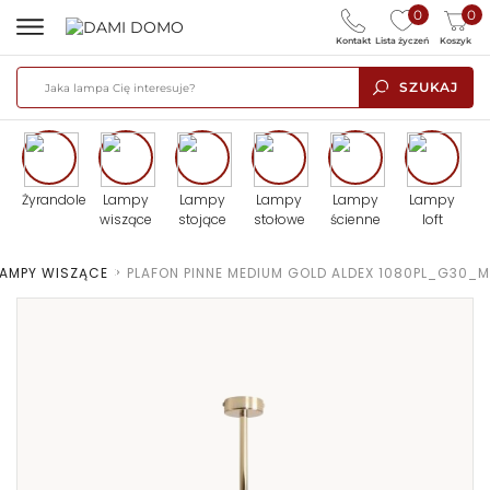
0
0
Kontakt
Lista życzeń
Koszyk
SZUKAJ
Żyrandole
Lampy
Lampy
Lampy
Lampy
Lampy
wiszące
stojące
stołowe
ścienne
loft
LAMPY WISZĄCE
>
PLAFON PINNE MEDIUM GOLD ALDEX 1080PL_G30_M