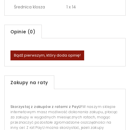
Średnica klosza
1 x 14
Opinie (0)
Bądź pierwszym, który doda opinię!
Zakupy na raty
Skorzystaj z zakupów z ratami z PayU!
W naszym sklepie
internetowym masz możliwość dokonania zakupu, płacąc
za zakupy w wygodnych miesięcznych ratach, mogąc
przeznaczyć pozostałe zgromadzone oszczędności na
inny cel. Z rat PayU można skorzystać, jeżeli zakupy