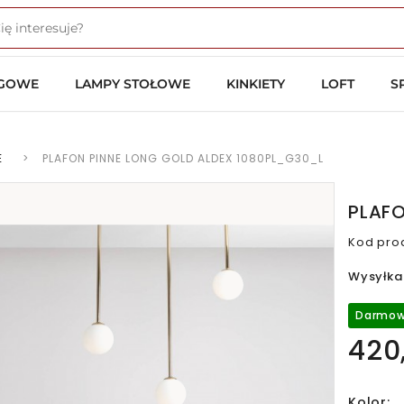
OGOWE
LAMPY STOŁOWE
KINKIETY
LOFT
S
E
>
PLAFON PINNE LONG GOLD ALDEX 1080PL_G30_L
PLAFO
Kod pro
Wysyłka
Darmow
420,
Kolor: