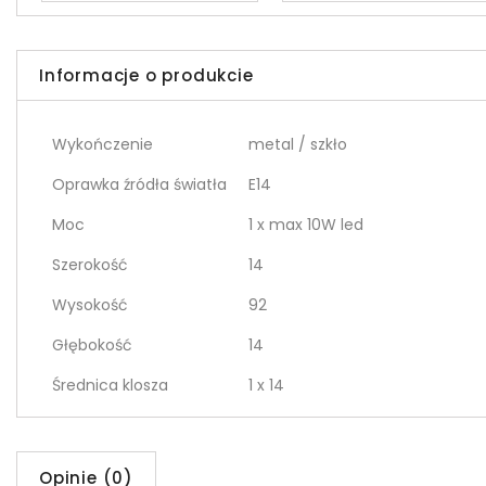
Informacje o produkcie
Wykończenie
metal / szkło
Oprawka źródła światła
E14
Moc
1 x max 10W led
Szerokość
14
Wysokość
92
Głębokość
14
Średnica klosza
1 x 14
Opinie (0)