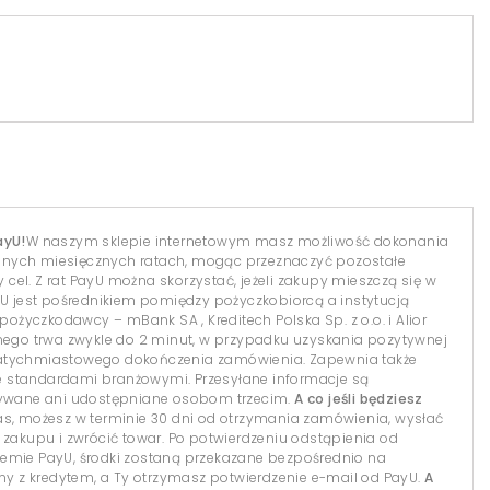
ayU!
W naszym sklepie internetowym masz możliwość dokonania
dnych miesięcznych ratach, mogąc przeznaczyć pozostałe
el. Z rat PayU można skorzystać, jeżeli zakupy mieszczą się w
yU jest pośrednikiem pomiędzy pożyczkobiorcą a instytucją
 pożyczkodawcy – mBank SA , Kreditech Polska Sp. z o.o. i Alior
lnego trwa zwykle do 2 minut, w przypadku uzyskania pozytywnej
natychmiastowego dokończenia zamówienia. Zapewnia także
 standardami branżowymi. Przesyłane informacje są
isywane ani udostępniane osobom trzecim.
A co jeśli będziesz
s, możesz w terminie 30 dni od otrzymania zamówienia, wysłać
 zakupu i zwrócić towar. Po potwierdzeniu odstąpienia od
temie PayU, środki zostaną przekazane bezpośrednio na
 z kredytem, a Ty otrzymasz potwierdzenie e-mail od PayU.
A