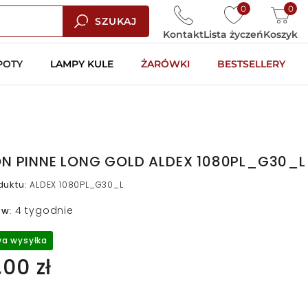
0
0
SZUKAJ
Kontakt
Lista życzeń
Koszyk
POTY
LAMPY KULE
ŻARÓWKI
BESTSELLERY
N PINNE LONG GOLD ALDEX 1080PL_G30_L
duktu
:
ALDEX 1080PL_G30_L
4 tygodnie
 w
:
a wysyłka
00 zł