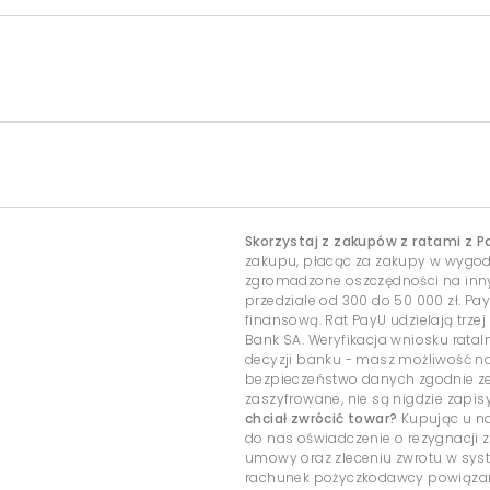
Skorzystaj z zakupów z ratami z P
zakupu, płacąc za zakupy w wygo
zgromadzone oszczędności na inny c
przedziale od 300 do 50 000 zł. Pa
finansową. Rat PayU udzielają trzej
Bank SA. Weryfikacja wniosku rata
decyzji banku - masz możliwość 
bezpieczeństwo danych zgodnie ze
zaszyfrowane, nie są nigdzie zap
chciał zwrócić towar?
Kupując u na
do nas oświadczenie o rezygnacji z
umowy oraz zleceniu zwrotu w sys
rachunek pożyczkodawcy powiązany