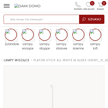
0
0
Kontakt
Lista życzeń
Koszyk
SZUKAJ
Żyrandole
Lampy
Lampy
Lampy
Lampy
Lampy
wiszące
stojące
stołowe
ścienne
loft
>
LAMPY WISZĄCE
>
PLAFON STICK ALL WHITE M ALDEX 1084PL_G_M