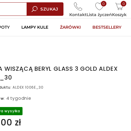
0
0
SZUKAJ
Kontakt
Lista życzeń
Koszyk
POTY
LAMPY KULE
ŻARÓWKI
BESTSELLERY
 WISZĄCĄ BERYL GLASS 3 GOLD ALDEX
E_30
duktu
:
ALDEX 1006E_30
4 tygodnie
 w
:
a wysyłka
00 zł