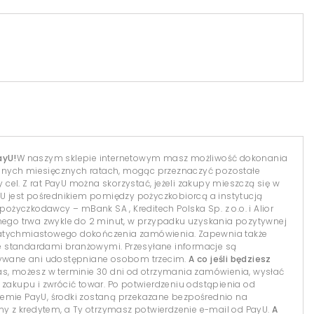
ayU!
W naszym sklepie internetowym masz możliwość dokonania
dnych miesięcznych ratach, mogąc przeznaczyć pozostałe
el. Z rat PayU można skorzystać, jeżeli zakupy mieszczą się w
yU jest pośrednikiem pomiędzy pożyczkobiorcą a instytucją
 pożyczkodawcy – mBank SA , Kreditech Polska Sp. z o.o. i Alior
lnego trwa zwykle do 2 minut, w przypadku uzyskania pozytywnej
natychmiastowego dokończenia zamówienia. Zapewnia także
 standardami branżowymi. Przesyłane informacje są
isywane ani udostępniane osobom trzecim.
A co jeśli będziesz
s, możesz w terminie 30 dni od otrzymania zamówienia, wysłać
 zakupu i zwrócić towar. Po potwierdzeniu odstąpienia od
temie PayU, środki zostaną przekazane bezpośrednio na
 z kredytem, a Ty otrzymasz potwierdzenie e-mail od PayU.
A