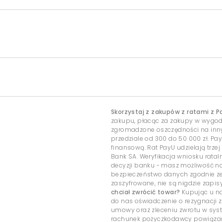
Skorzystaj z zakupów z ratami z P
zakupu, płacąc za zakupy w wygo
zgromadzone oszczędności na inny c
przedziale od 300 do 50 000 zł. Pa
finansową. Rat PayU udzielają trzej
Bank SA. Weryfikacja wniosku rata
decyzji banku - masz możliwość 
bezpieczeństwo danych zgodnie ze
zaszyfrowane, nie są nigdzie zap
chciał zwrócić towar?
Kupując u na
do nas oświadczenie o rezygnacji z
umowy oraz zleceniu zwrotu w sys
rachunek pożyczkodawcy powiązany