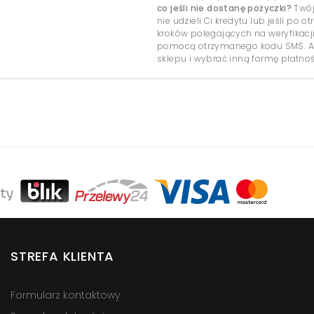
co jeśli nie dostanę pożyczki?
Twój
nie udzieli Ci kredytu lub jeśli po
kroków polegających na weryfikacj
pomocą otrzymanego kodu SMS. Ab
sklepu i wybrać inną formę płatnoś
STREFA KLIENTA
Formularz kontaktowy