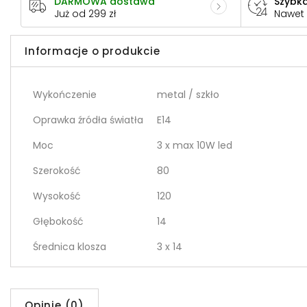
DARMOWA dostawa
Szybka
Już od 299 zł
Nawet
Informacje o produkcie
Wykończenie
metal / szkło
Oprawka źródła światła
E14
Moc
3 x max 10W led
Szerokość
80
Wysokość
120
Głębokość
14
Średnica klosza
3 x 14
Opinie (0)