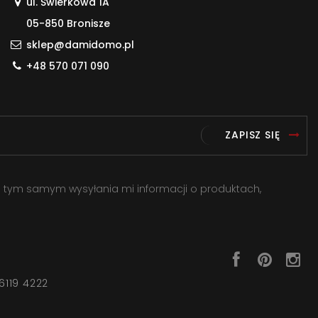
ul. Świerkowa 1A
05-850 Bronisze
sklep@damidomo.pl
+48 570 071 090
ZAPISZ SIĘ
a tym samym wysyłania mi informacji o produktach,
6119 4222