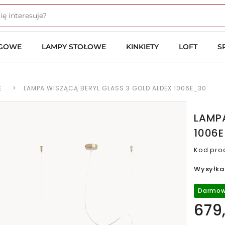
OGOWE
LAMPY STOŁOWE
KINKIETY
LOFT
S
E
>
LAMPA WISZĄCĄ BERYL GLASS 3 GOLD ALDEX 1006E_30
LAMPA
1006
Kod pro
Wysyłka
Darmow
679,