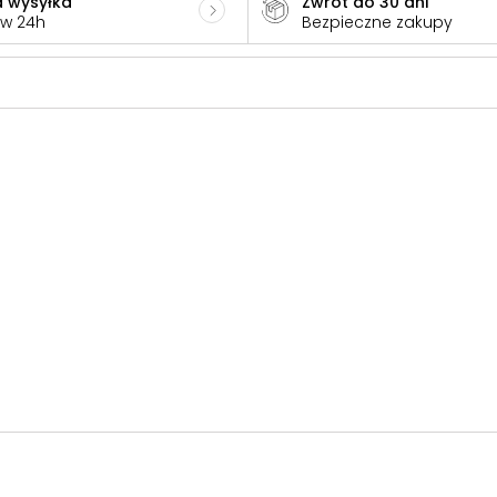
 wysyłka
Zwrot do 30 dni
 w 24h
Bezpieczne zakupy