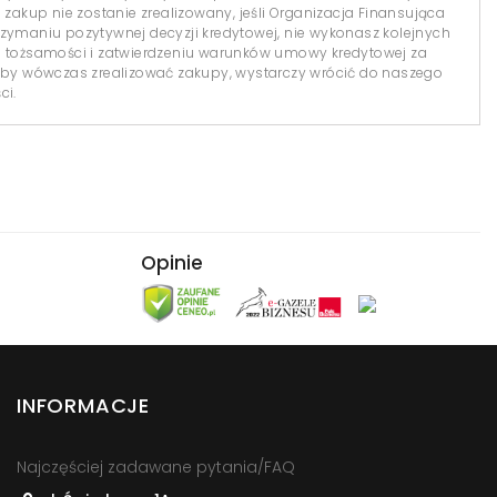
 zakup nie zostanie zrealizowany, jeśli Organizacja Finansująca
 otrzymaniu pozytywnej decyzji kredytowej, nie wykonasz kolejnych
i tożsamości i zatwierdzeniu warunków umowy kredytowej za
y wówczas zrealizować zakupy, wystarczy wrócić do naszego
ci.
Opinie
INFORMACJE
Najczęściej zadawane pytania/FAQ