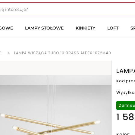
OGOWE
LAMPY STOŁOWE
KINKIETY
LOFT
S
E
>
LAMPA WISZĄCA TUBO 10 BRASS ALDEX 1072M40
LAMPA
Kod pro
Wysyłka
Darmow
1 58
Kolor: