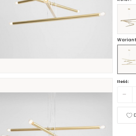
Wariant
Ilość:
D