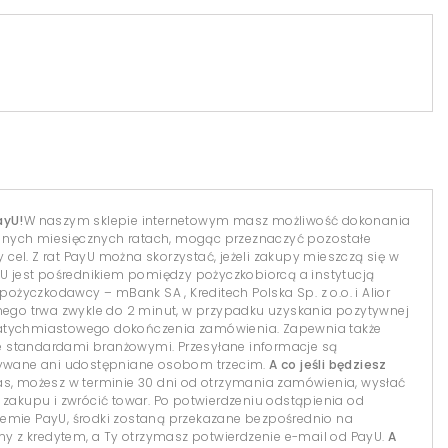
ayU!
W naszym sklepie internetowym masz możliwość dokonania
dnych miesięcznych ratach, mogąc przeznaczyć pozostałe
el. Z rat PayU można skorzystać, jeżeli zakupy mieszczą się w
yU jest pośrednikiem pomiędzy pożyczkobiorcą a instytucją
 pożyczkodawcy – mBank SA , Kreditech Polska Sp. z o.o. i Alior
lnego trwa zwykle do 2 minut, w przypadku uzyskania pozytywnej
natychmiastowego dokończenia zamówienia. Zapewnia także
 standardami branżowymi. Przesyłane informacje są
isywane ani udostępniane osobom trzecim.
A co jeśli będziesz
s, możesz w terminie 30 dni od otrzymania zamówienia, wysłać
 zakupu i zwrócić towar. Po potwierdzeniu odstąpienia od
temie PayU, środki zostaną przekazane bezpośrednio na
 z kredytem, a Ty otrzymasz potwierdzenie e-mail od PayU.
A