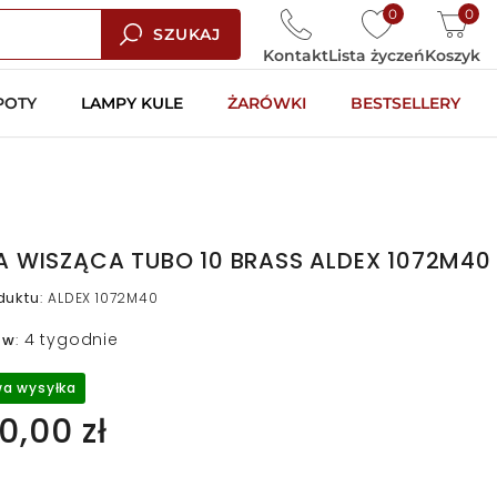
0
0
SZUKAJ
Kontakt
Lista życzeń
Koszyk
POTY
LAMPY KULE
ŻARÓWKI
BESTSELLERY
 WISZĄCA TUBO 10 BRASS ALDEX 1072M40
duktu
:
ALDEX 1072M40
4 tygodnie
 w
:
a wysyłka
0,00 zł