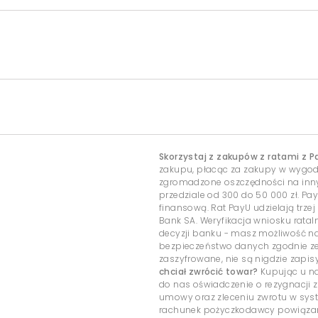
Skorzystaj z zakupów z ratami z P
zakupu, płacąc za zakupy w wygo
zgromadzone oszczędności na inny c
przedziale od 300 do 50 000 zł. Pa
finansową. Rat PayU udzielają trzej
Bank SA. Weryfikacja wniosku rata
decyzji banku - masz możliwość 
bezpieczeństwo danych zgodnie ze
zaszyfrowane, nie są nigdzie zap
chciał zwrócić towar?
Kupując u na
do nas oświadczenie o rezygnacji z
umowy oraz zleceniu zwrotu w sys
rachunek pożyczkodawcy powiązany