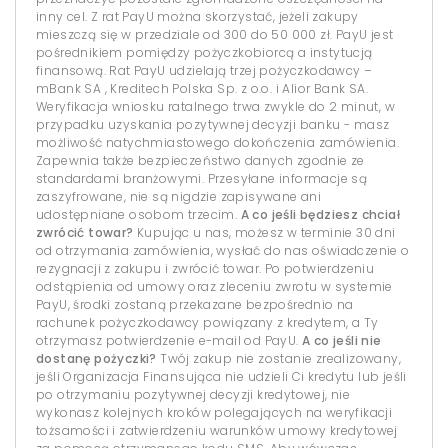
inny cel. Z rat PayU można skorzystać, jeżeli zakupy
mieszczą się w przedziale od 300 do 50 000 zł. PayU jest
pośrednikiem pomiędzy pożyczkobiorcą a instytucją
finansową. Rat PayU udzielają trzej pożyczkodawcy –
mBank SA , Kreditech Polska Sp. z o.o. i Alior Bank SA.
Weryfikacja wniosku ratalnego trwa zwykle do 2 minut, w
przypadku uzyskania pozytywnej decyzji banku - masz
możliwość natychmiastowego dokończenia zamówienia.
Zapewnia także bezpieczeństwo danych zgodnie ze
standardami branżowymi. Przesyłane informacje są
zaszyfrowane, nie są nigdzie zapisywane ani
udostępniane osobom trzecim.
A co jeśli będziesz chciał
zwrócić towar?
Kupując u nas, możesz w terminie 30 dni
od otrzymania zamówienia, wysłać do nas oświadczenie o
rezygnacji z zakupu i zwrócić towar. Po potwierdzeniu
odstąpienia od umowy oraz zleceniu zwrotu w systemie
PayU, środki zostaną przekazane bezpośrednio na
rachunek pożyczkodawcy powiązany z kredytem, a Ty
otrzymasz potwierdzenie e-mail od PayU.
A co jeśli nie
dostanę pożyczki?
Twój zakup nie zostanie zrealizowany,
jeśli Organizacja Finansująca nie udzieli Ci kredytu lub jeśli
po otrzymaniu pozytywnej decyzji kredytowej, nie
wykonasz kolejnych kroków polegających na weryfikacji
tożsamości i zatwierdzeniu warunków umowy kredytowej