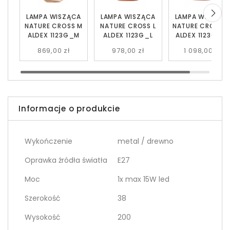
LAMPA WISZĄCA
LAMPA WISZĄCA
LAMPA WISZĄC
NATURE CROSS M
NATURE CROSS L
NATURE CROSS X
ALDEX 1123G_M
ALDEX 1123G_L
ALDEX 1123G_XL
869,00 zł
978,00 zł
1 098,00 zł
Informacje o produkcie
Wykończenie
metal / drewno
Oprawka źródła światła
E27
Moc
1x max 15W led
Szerokość
38
Wysokość
200