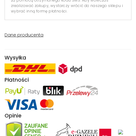
za pomocą otrzymanego kodu SMS. Aby wówczas
zrealizować zakupy, wystarczy wrócić do naszego sklepu i
wybrać inną formę płatności.
Dane producenta
Wysyłka
Płatności
Opinie