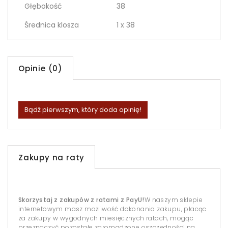
Głębokość
38
Średnica klosza
1 x 38
Opinie (0)
Bądź pierwszym, który doda opinię!
Zakupy na raty
Skorzystaj z zakupów z ratami z PayU!
W naszym sklepie
internetowym masz możliwość dokonania zakupu, płacąc
za zakupy w wygodnych miesięcznych ratach, mogąc
przeznaczyć pozostałe zgromadzone oszczędności na