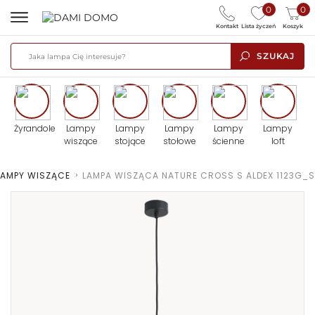
0
0
Kontakt
Lista życzeń
Koszyk
SZUKAJ
Żyrandole
Lampy
Lampy
Lampy
Lampy
Lampy
wiszące
stojące
stołowe
ścienne
loft
LAMPY WISZĄCE
>
LAMPA WISZĄCA NATURE CROSS S ALDEX 1123G_S