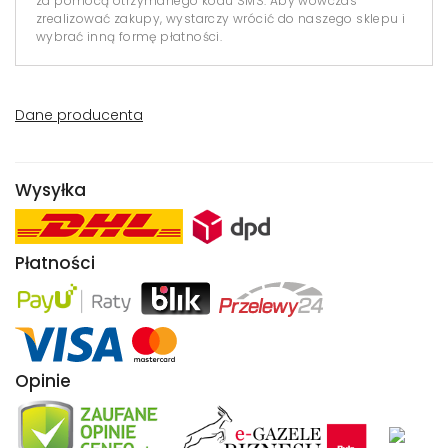
za pomocą otrzymanego kodu SMS. Aby wówczas
zrealizować zakupy, wystarczy wrócić do naszego sklepu i
wybrać inną formę płatności.
Dane producenta
Wysyłka
Płatności
Opinie