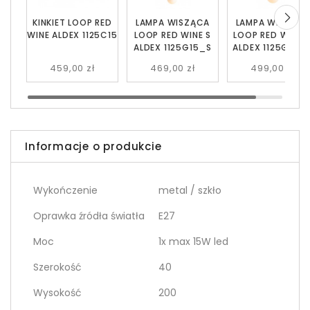
KINKIET LOOP RED
LAMPA WISZĄCA
LAMPA WISZĄC
WINE ALDEX 1125C15
LOOP RED WINE S
LOOP RED WINE 
ALDEX 1125G15_S
ALDEX 1125G15_
459,00 zł
469,00 zł
499,00 zł
Informacje o produkcie
Wykończenie
metal / szkło
Oprawka źródła światła
E27
Moc
1x max 15W led
Szerokość
40
Wysokość
200