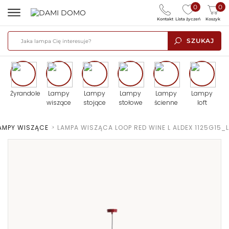
0
0
Kontakt
Lista życzeń
Koszyk
SZUKAJ
Żyrandole
Lampy
Lampy
Lampy
Lampy
Lampy
wiszące
stojące
stołowe
ścienne
loft
AMPY WISZĄCE
>
LAMPA WISZĄCA LOOP RED WINE L ALDEX 1125G15_L