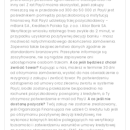
inny cel. Z rat PayU można skorzystać, jeżeli zakupy
mieszczą się w przedziale od 300 do 50 000 zł. PayU jest
pośrednikiem pomiędzy pożyczkobiorcą a instytucją
finansową. Rat PayU udzielają trzej pożyczkodawcy –
mBank SA , Kreditech Polska Sp. z o.o. i Alior Bank SA.
Weryfikacja wniosku ratalnego trwa zwykle do 2 minut, w
przypadku uzyskania pozytywnej decyzji banku - masz
możliwość natychmiastowego dokończenia zamówienia.
Zapewnia także bezpieczeństwo danych zgodnie ze
standardami branżowymi. Przesyłane informacje są
zaszyfrowane, nie są nigdzie zapisywane ani
udostępniane osobom trzecim.
A co jeśli będziesz chciał
zwrócić towar?
Kupując u nas, możesz w terminie 30 dni
od otrzymania zamówienia, wysłać do nas oświadczenie o
rezygnacji z zakupu i zwrócić towar. Po potwierdzeniu
odstąpienia od umowy oraz zleceniu zwrotu w systemie
PayU, środki zostaną przekazane bezpośrednio na
rachunek pożyczkodawcy powiązany z kredytem, a Ty
otrzymasz potwierdzenie e-mail od PayU.
A co jeśli nie
dostanę pożyczki?
Twój zakup nie zostanie zrealizowany,
jeśli Organizacja Finansująca nie udzieli Ci kredytu lub jeśli
po otrzymaniu pozytywnej decyzji kredytowej, nie
wykonasz kolejnych kroków polegających na weryfikacji
tożsamości i zatwierdzeniu warunków umowy kredytowej