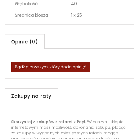
Głębokość
40
Średnica klosza
1 x 25
Opinie (0)
Bądź pierwszym, który doda opinię!
Zakupy na raty
Skorzystaj z zakupów z ratami z PayU!
W naszym sklepie
internetowym masz możliwość dokonania zakupu, płacąc
za zakupy w wygodnych miesięcznych ratach, mogąc
przeznaczyć pozostałe zgromadzone oszczędności na