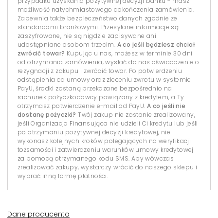
przypadku uzyskania pozytywnej decyzji banku - masz
możliwość natychmiastowego dokończenia zamówienia.
Zapewnia także bezpieczeństwo danych zgodnie ze
standardami branżowymi. Przesyłane informacje są
zaszyfrowane, nie są nigdzie zapisywane ani
udostępniane osobom trzecim.
A co jeśli będziesz chciał
zwrócić towar?
Kupując u nas, możesz w terminie 30 dni
od otrzymania zamówienia, wysłać do nas oświadczenie o
rezygnacji z zakupu i zwrócić towar. Po potwierdzeniu
odstąpienia od umowy oraz zleceniu zwrotu w systemie
PayU, środki zostaną przekazane bezpośrednio na
rachunek pożyczkodawcy powiązany z kredytem, a Ty
otrzymasz potwierdzenie e-mail od PayU.
A co jeśli nie
dostanę pożyczki?
Twój zakup nie zostanie zrealizowany,
jeśli Organizacja Finansująca nie udzieli Ci kredytu lub jeśli
po otrzymaniu pozytywnej decyzji kredytowej, nie
wykonasz kolejnych kroków polegających na weryfikacji
tożsamości i zatwierdzeniu warunków umowy kredytowej
za pomocą otrzymanego kodu SMS. Aby wówczas
zrealizować zakupy, wystarczy wrócić do naszego sklepu i
wybrać inną formę płatności.
Dane producenta