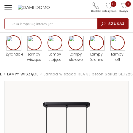
0
0
Kontakt
Lista życzeń
Koszyk
SZUKAJ
Żyrandole
Lampy
Lampy
Lampy
Lampy
Lampy
wiszące
stojące
stołowe
ścienne
loft
E
>
LAMPY WISZĄCE
>
Lampa wisząca REA 3L beton Sollux SL.1225