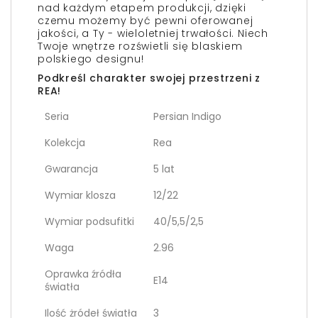
nad każdym etapem produkcji, dzięki
czemu możemy być pewni oferowanej
jakości, a Ty - wieloletniej trwałości. Niech
Twoje wnętrze rozświetli się blaskiem
polskiego designu!
Podkreśl charakter swojej przestrzeni z
REA!
Seria
Persian Indigo
Kolekcja
Rea
Gwarancja
5 lat
Wymiar klosza
12/22
Wymiar podsufitki
40/5,5/2,5
Waga
2.96
Oprawka źródła
E14
światła
Ilość żródeł światła
3