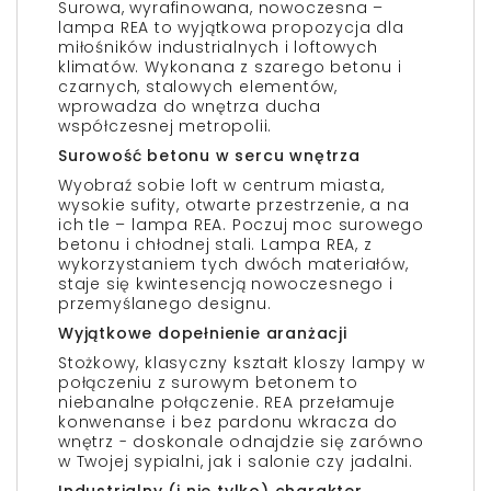
Surowa, wyrafinowana, nowoczesna –
lampa REA to wyjątkowa propozycja dla
miłośników industrialnych i loftowych
klimatów. Wykonana z szarego betonu i
czarnych, stalowych elementów,
wprowadza do wnętrza ducha
współczesnej metropolii.
Surowość betonu w sercu wnętrza
Wyobraź sobie loft w centrum miasta,
wysokie sufity, otwarte przestrzenie, a na
ich tle – lampa REA. Poczuj moc surowego
betonu i chłodnej stali. Lampa REA, z
wykorzystaniem tych dwóch materiałów,
staje się kwintesencją nowoczesnego i
przemyślanego designu.
Wyjątkowe dopełnienie aranżacji
Stożkowy, klasyczny kształt kloszy lampy w
połączeniu z surowym betonem to
niebanalne połączenie. REA przełamuje
konwenanse i bez pardonu wkracza do
wnętrz - doskonale odnajdzie się zarówno
w Twojej sypialni, jak i salonie czy jadalni.