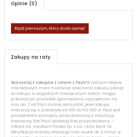
Opinie (0)
Bądź pierwszym, który doda opinię!
Zakupy na raty
Skorzystaj z zakupów z ratami z PayU!
W naszym sklepie
internetowym masz możliwość dokonania zakupu, płacąc
za zakupy w wygodnych miesięcznych ratach, mogąc
przeznaczyć pozostałe zgromadzone oszczędności na
inny cel. Z rat PayU można skorzystać, jeżeli zakupy
mieszczą się w przedziale od 300 do 50 000 zł. PayU jest
pośrednikiem pomiędzy pożyczkobiorcą a instytucją
finansową. Rat PayU udzielają trzej pożyczkodawcy –
mBank SA , Kreditech Polska Sp. z o.o. i Alior Bank SA.
Weryfikacja wniosku ratalnego trwa zwykle do 2 minut, w