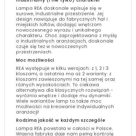
Industrialny (i nie tylko) charakter
Lampa REA doskonale wpisuje się w
surowe, industrialne przestrzenie. Jej
design nawiązuje do fabrycznych hal i
miejskich loftów, dodając wnętrzom
nowoczesnego wyrazu i unikalnego
charakteru. Choć zaprojektowana z myślą
o industrialnych aranżacjach, doskonale
czuje się też w nowoczesnych
przestrzeniach.
Moc możliwości
REA występuje w kilku wersjach: z 1, 2 i 3
kloszami, a ostatnia ma aż 2 warianty: z
kloszami zawieszonymi na tej samej oraz
różnych wysokościach. To ciekawa
alternatywa dla klasycznych rozwiązań -
wyróżnia wnętrze i dodaje mu dynamiki.
Wiele wariantów lamp to także moc
możliwości na kreowanie indywidualnych
aranżacji!
Rodzima jakość w każdym szczególe
Lampa REA powstała w całości w Polsce.
Własna fabryka daje nam pełną kontrolę