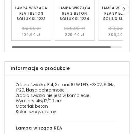
LAMPA WISZĄCA
LAMPA WISZĄCA
LAMPA WISZĄC
REA 1 BETON
REA 2 BETON
REA 3P BETON
SOLLUX SL.1223
SOLLUX SL.1224
SOLLUX SL.1226
109,00 zł
239,00 zł
319,00 zł
104,64 zł
229,44 zł
306,24 zł
Informacje o produkcie
Źródło światła: E14, 3x max 10 W LED, ~230V, 50Hz,
IP20, klasa ochronności I
Źródło światła nie jest w komplecie.
Wymiary: 46/12/110 cm
Materiał: beton
Kolor: szary, czarny
Lampa wisząca REA