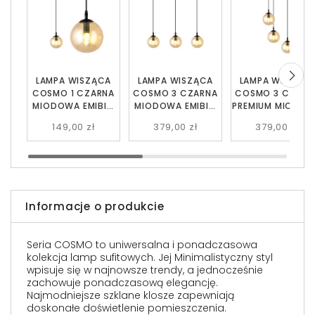
LAMPA WISZĄCA
LAMPA WISZĄCA
LAMPA WISZĄC
COSMO 1 CZARNA
COSMO 3 CZARNA
COSMO 3 CZARN
MIODOWA EMIBIG
MIODOWA EMIBIG
PREMIUM MIODO
713/1
713/3
EMIBIG 713/3PRE
149,00 zł
379,00 zł
379,00 zł
Informacje o produkcie
Seria COSMO to uniwersalna i ponadczasowa
kolekcja lamp sufitowych. Jej Minimalistyczny styl
wpisuje się w najnowsze trendy, a jednocześnie
zachowuje ponadczasową elegancję.
Najmodniejsze szklane klosze zapewniają
doskonałe doświetlenie pomieszczenia.