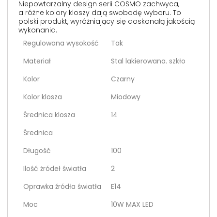
Niepowtarzalny design serii COSMO zachwyca,
a różne kolory kloszy dają swobodę wyboru. To
polski produkt, wyróżniający się doskonałą jakością
wykonania.
Regulowana wysokość
Tak
Materiał
Stal lakierowana. szkło
Kolor
Czarny
Kolor klosza
Miodowy
Średnica klosza
14
Średnica
Długość
100
Ilość żródeł światła
2
Oprawka źródła światła
E14
Moc
10W MAX LED