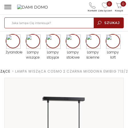
0
0
Kontakt
Lista życzeń
Koszyk
SZUKAJ
Żyrandole
Lampy
Lampy
Lampy
Lampy
Lampy
wiszące
stojące
stołowe
ścienne
loft
SZĄCE
>
LAMPA WISZĄCA COSMO 2 CZARNA MIODOWA EMIBIG 713/2