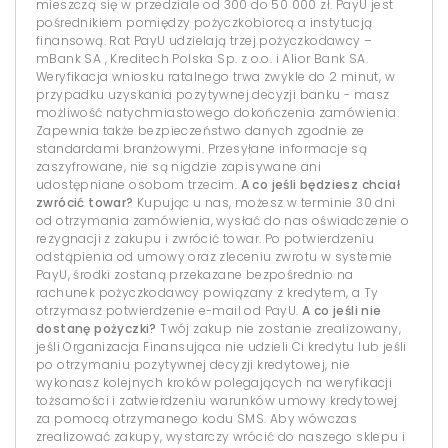
mieszczą się w przedziale od 300 do 50 000 zł. PayU jest
pośrednikiem pomiędzy pożyczkobiorcą a instytucją
finansową. Rat PayU udzielają trzej pożyczkodawcy –
mBank SA , Kreditech Polska Sp. z o.o. i Alior Bank SA.
Weryfikacja wniosku ratalnego trwa zwykle do 2 minut, w
przypadku uzyskania pozytywnej decyzji banku - masz
możliwość natychmiastowego dokończenia zamówienia.
Zapewnia także bezpieczeństwo danych zgodnie ze
standardami branżowymi. Przesyłane informacje są
zaszyfrowane, nie są nigdzie zapisywane ani
udostępniane osobom trzecim.
A co jeśli będziesz chciał
zwrócić towar?
Kupując u nas, możesz w terminie 30 dni
od otrzymania zamówienia, wysłać do nas oświadczenie o
rezygnacji z zakupu i zwrócić towar. Po potwierdzeniu
odstąpienia od umowy oraz zleceniu zwrotu w systemie
PayU, środki zostaną przekazane bezpośrednio na
rachunek pożyczkodawcy powiązany z kredytem, a Ty
otrzymasz potwierdzenie e-mail od PayU.
A co jeśli nie
dostanę pożyczki?
Twój zakup nie zostanie zrealizowany,
jeśli Organizacja Finansująca nie udzieli Ci kredytu lub jeśli
po otrzymaniu pozytywnej decyzji kredytowej, nie
wykonasz kolejnych kroków polegających na weryfikacji
tożsamości i zatwierdzeniu warunków umowy kredytowej
za pomocą otrzymanego kodu SMS. Aby wówczas
zrealizować zakupy, wystarczy wrócić do naszego sklepu i