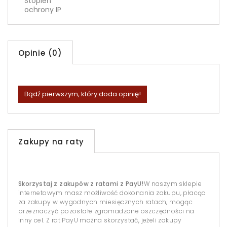
Stopień
ochrony IP
Opinie (0)
Bądź pierwszym, który doda opinię!
Zakupy na raty
Skorzystaj z zakupów z ratami z PayU!
W naszym sklepie
internetowym masz możliwość dokonania zakupu, płacąc
za zakupy w wygodnych miesięcznych ratach, mogąc
przeznaczyć pozostałe zgromadzone oszczędności na
inny cel. Z rat PayU można skorzystać, jeżeli zakupy