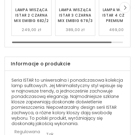
LAMPA WISZĄCA
LAMPA WISZĄCA
LAMPA WISZĄC
ISTAR 2 CZARNA
ISTAR 3 CZARNA
ISTAR 4 CZARN
MIX EMIBIG 682/2
MIX EMIBIG 678/3
PREMIUM MIX
EMIBIG 682/4PR
249,00 zł
389,00 zł
469,00 zł
Informacje o produkcie
Seria ISTAR to uniwersalna i ponadczasowa kolekcja
lamp sufitowych. Jej Minimalistyczny styl wpisuje się
w najnowsze trendy, a jednocześnie zachowuje
ponadczasową elegancję. Najmodniejsze szklane
klosze zapewniają doskonałe doświetlenie
pomieszczenia. Niepowtarzalny design serii ISTAR
zachwyca, a różne kolory kloszy dają swobodę
wyboru. To polski produkt, wyróżniający się
doskonałą jakością wykonania.
Regulowana
Tak