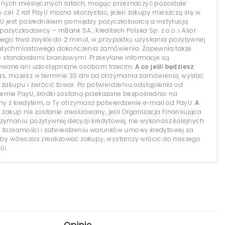
dnych miesięcznych ratach, mogąc przeznaczyć pozostałe
el. Z rat PayU można skorzystać, jeżeli zakupy mieszczą się w
yU jest pośrednikiem pomiędzy pożyczkobiorcą a instytucją
 pożyczkodawcy – mBank SA , Kreditech Polska Sp. z o.o. i Alior
lnego trwa zwykle do 2 minut, w przypadku uzyskania pozytywnej
natychmiastowego dokończenia zamówienia. Zapewnia także
 standardami branżowymi. Przesyłane informacje są
isywane ani udostępniane osobom trzecim.
A co jeśli będziesz
s, możesz w terminie 30 dni od otrzymania zamówienia, wysłać
 zakupu i zwrócić towar. Po potwierdzeniu odstąpienia od
temie PayU, środki zostaną przekazane bezpośrednio na
 z kredytem, a Ty otrzymasz potwierdzenie e-mail od PayU.
A
 zakup nie zostanie zrealizowany, jeśli Organizacja Finansująca
 otrzymaniu pozytywnej decyzji kredytowej, nie wykonasz kolejnych
i tożsamości i zatwierdzeniu warunków umowy kredytowej za
y wówczas zrealizować zakupy, wystarczy wrócić do naszego
ci.
Opinie