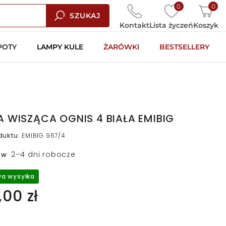
0
0
SZUKAJ
Kontakt
Lista życzeń
Koszyk
POTY
LAMPY KULE
ŻARÓWKI
BESTSELLERY
 WISZĄCA OGNIS 4 BIAŁA EMIBIG
duktu
:
EMIBIG 967/4
2–4 dni robocze
 w
:
a wysyłka
00 zł