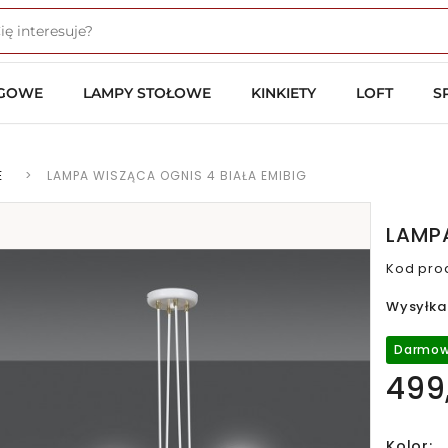
OGOWE
LAMPY STOŁOWE
KINKIETY
LOFT
S
E
>
LAMPA WISZĄCA OGNIS 4 BIAŁA EMIBIG
LAMPA
Kod pro
Wysyłka
Darmow
499,
Kolor: