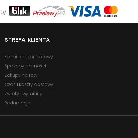
STREFA KLIENTA
Formularz kontaktowy
Sposoby płatności
Zakupy na raty
Czas i koszty dostawy
Zwroty i wymiany
Reklamacje