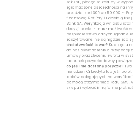
zakupu, płacąc za zakupy w wygo
zgromadzone oszczędności na inny c
przedziale od 300 do 50 000 zł. Pa
finansową. Rat PayU udzielają trzej
Bank SA. Weryfikacja wniosku rata
decyzji banku - masz możliwość 
bezpieczeństwo danych zgodnie ze
zaszyfrowane, nie są nigdzie zap
chciał zwrócić towar?
Kupując u na
do nas oświadczenie o rezygnacji z
umowy oraz zleceniu zwrotu w sys
rachunek pożyczkodawcy powiązany
co jeśli nie dostanę pożyczki?
Twój
nie udzieli Ci kredytu lub jeśli po
kroków polegających na weryfikacj
pomocą otrzymanego kodu SMS. Ab
sklepu i wybrać inną formę płatnoś