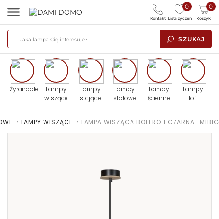
0
0
Kontakt
Lista życzeń
Koszyk
SZUKAJ
Żyrandole
Lampy
Lampy
Lampy
Lampy
Lampy
wiszące
stojące
stołowe
ścienne
loft
TOWE
>
LAMPY WISZĄCE
>
LAMPA WISZĄCA BOLERO 1 CZARNA EMIBIG