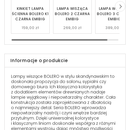
KINKIET LAMPA
LAMPA WISZĄCA
LAMPA WISZĄC
ŚCIENNA BOLERO K1
BOLERO 2 CZARNA
BOLERO 3 CZARN
CZARNA EMIBIG
EMIBIG
EMIBIG
159,00 zł
269,00 zł
389,00 zł
Informacje o produkcie
Lampy wiszące BOLERO w stylu skandynawskim to
doskonała propozycja do salonu, sypialni czy
domowego biura. Ich klasyczna kolorystyka
z dodatkiem elementów drewnianych nadaje
lampie wyjątkowy i niepowtarzalny charakter. Cała
konstrukcja została zaprojektowana z dbałością
o najmniejszy detal. Seria BOLERO wprowadza
niepowtarzalny nastrój i czyni wnętrze bardziej
przytulnym. Dzięki uniwersalnej kolorystyce
i klasycznym liniom doskonale współgra z różnymi
elementami wystroju, dając mnóstwo możliwości