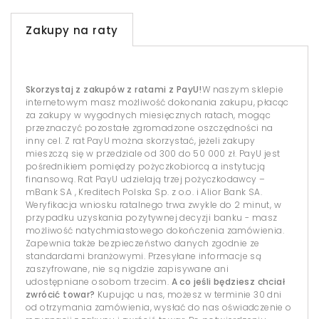
Zakupy na raty
Skorzystaj z zakupów z ratami z PayU!
W naszym sklepie
internetowym masz możliwość dokonania zakupu, płacąc
za zakupy w wygodnych miesięcznych ratach, mogąc
przeznaczyć pozostałe zgromadzone oszczędności na
inny cel. Z rat PayU można skorzystać, jeżeli zakupy
mieszczą się w przedziale od 300 do 50 000 zł. PayU jest
pośrednikiem pomiędzy pożyczkobiorcą a instytucją
finansową. Rat PayU udzielają trzej pożyczkodawcy –
mBank SA , Kreditech Polska Sp. z o.o. i Alior Bank SA.
Weryfikacja wniosku ratalnego trwa zwykle do 2 minut, w
przypadku uzyskania pozytywnej decyzji banku - masz
możliwość natychmiastowego dokończenia zamówienia.
Zapewnia także bezpieczeństwo danych zgodnie ze
standardami branżowymi. Przesyłane informacje są
zaszyfrowane, nie są nigdzie zapisywane ani
udostępniane osobom trzecim.
A co jeśli będziesz chciał
zwrócić towar?
Kupując u nas, możesz w terminie 30 dni
od otrzymania zamówienia, wysłać do nas oświadczenie o