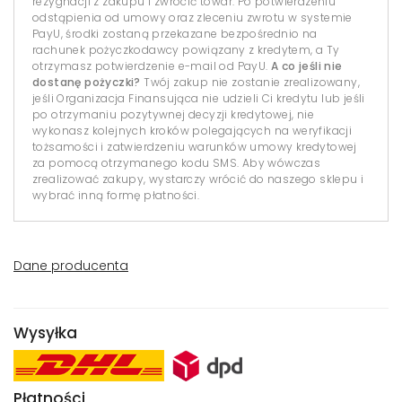
rezygnacji z zakupu i zwrócić towar. Po potwierdzeniu
odstąpienia od umowy oraz zleceniu zwrotu w systemie
PayU, środki zostaną przekazane bezpośrednio na
rachunek pożyczkodawcy powiązany z kredytem, a Ty
otrzymasz potwierdzenie e-mail od PayU.
A co jeśli nie
dostanę pożyczki?
Twój zakup nie zostanie zrealizowany,
jeśli Organizacja Finansująca nie udzieli Ci kredytu lub jeśli
po otrzymaniu pozytywnej decyzji kredytowej, nie
wykonasz kolejnych kroków polegających na weryfikacji
tożsamości i zatwierdzeniu warunków umowy kredytowej
za pomocą otrzymanego kodu SMS. Aby wówczas
zrealizować zakupy, wystarczy wrócić do naszego sklepu i
wybrać inną formę płatności.
Dane producenta
Wysyłka
Płatności