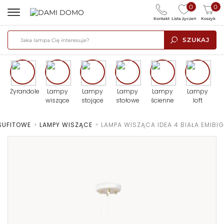
0
0
Kontakt
Lista życzeń
Koszyk
SZUKAJ
Żyrandole
Lampy
Lampy
Lampy
Lampy
Lampy
wiszące
stojące
stołowe
ścienne
loft
SUFITOWE
>
LAMPY WISZĄCE
>
LAMPA WISZĄCA IDEA 4 BIAŁA EMIBIG