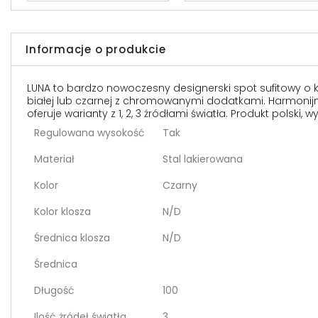
Informacje o produkcie
LUNA to bardzo nowoczesny designerski spot sufitowy o 
białej lub czarnej z chromowanymi dodatkami. Harmonijni
oferuje warianty z 1, 2, 3 źródłami światła. Produkt polski,
Regulowana wysokość
Tak
Materiał
Stal lakierowana
Kolor
Czarny
Kolor klosza
N/D
Średnica klosza
N/D
Średnica
Długość
100
Ilość żródeł światła
3