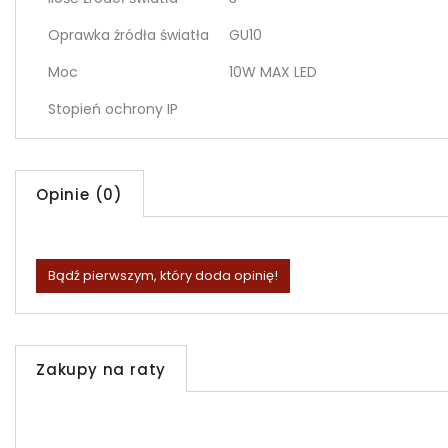
Oprawka źródła światła
GU10
Moc
10W MAX LED
Stopień ochrony IP
Opinie (0)
Bądź pierwszym, który doda opinię!
Zakupy na raty