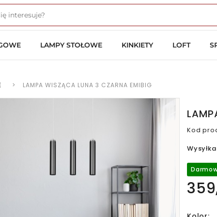
OGOWE
LAMPY STOŁOWE
KINKIETY
LOFT
S
E
>
LAMPA WISZĄCA LUNA 3 CZARNA EMIBIG
LAMPA
Kod pro
Wysyłka
Darmow
359,
Kolor: