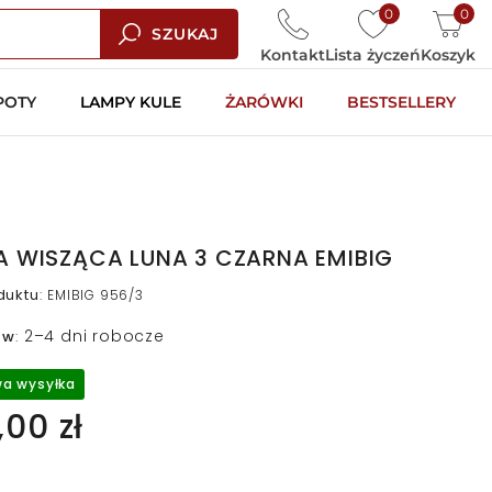
0
0
SZUKAJ
Kontakt
Lista życzeń
Koszyk
POTY
LAMPY KULE
ŻARÓWKI
BESTSELLERY
 WISZĄCA LUNA 3 CZARNA EMIBIG
duktu
:
EMIBIG 956/3
2–4 dni robocze
 w
:
a wysyłka
00 zł