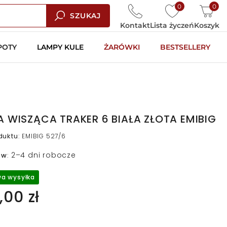
0
0
SZUKAJ
Kontakt
Lista życzeń
Koszyk
POTY
LAMPY KULE
ŻARÓWKI
BESTSELLERY
 WISZĄCA TRAKER 6 BIAŁA ZŁOTA EMIBIG
duktu
:
EMIBIG 527/6
2–4 dni robocze
 w
:
a wysyłka
,00 zł