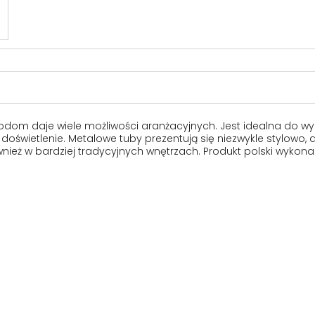
wodom daje wiele możliwości aranżacyjnych. Jest idealna do w
wietlenie. Metalowe tuby prezentują się niezwykle stylowo, a j
wnież w bardziej tradycyjnych wnętrzach. Produkt polski wykona