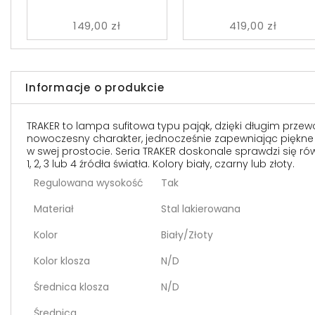
149,00 zł
419,00 zł
Informacje o produkcie
TRAKER to lampa sufitowa typu pająk, dzięki długim prze
nowoczesny charakter, jednocześnie zapewniając piękne doś
w swej prostocie. Seria TRAKER doskonale sprawdzi się ró
1, 2, 3 lub 4 źródła światła. Kolory biały, czarny lub złoty.
Regulowana wysokość
Tak
Materiał
Stal lakierowana
Kolor
Biały/Złoty
Kolor klosza
N/D
Średnica klosza
N/D
Średnica