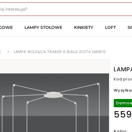
OGOWE
LAMPY STOŁOWE
KINKIETY
LOFT
S
E
>
LAMPA WISZĄCA TRAKER 6 BIAŁA ZŁOTA EMIBIG
LAMPA
Kod pro
Wysyłka
Darmow
559
Kolor: