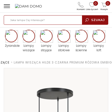
0
0
Kontakt
Lista życzeń
Koszyk
SZUKAJ
Żyrandole
Lampy
Lampy
Lampy
Lampy
Lampy
wiszące
stojące
stołowe
ścienne
loft
SZĄCE
>
LAMPA WISZĄCA HILDE 3 CZARNA PREMIUM RÓŻOWA EMIBIG