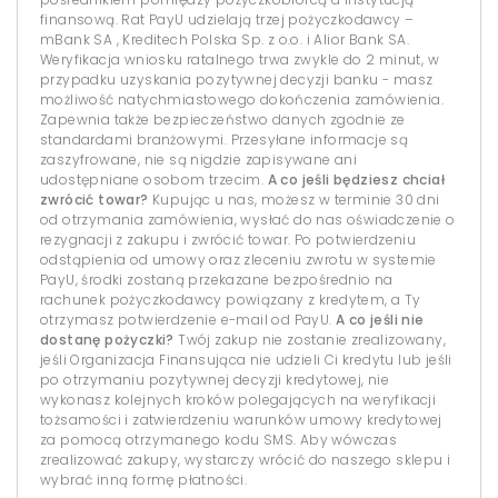
finansową. Rat PayU udzielają trzej pożyczkodawcy –
mBank SA , Kreditech Polska Sp. z o.o. i Alior Bank SA.
Weryfikacja wniosku ratalnego trwa zwykle do 2 minut, w
przypadku uzyskania pozytywnej decyzji banku - masz
możliwość natychmiastowego dokończenia zamówienia.
Zapewnia także bezpieczeństwo danych zgodnie ze
standardami branżowymi. Przesyłane informacje są
zaszyfrowane, nie są nigdzie zapisywane ani
udostępniane osobom trzecim.
A co jeśli będziesz chciał
zwrócić towar?
Kupując u nas, możesz w terminie 30 dni
od otrzymania zamówienia, wysłać do nas oświadczenie o
rezygnacji z zakupu i zwrócić towar. Po potwierdzeniu
odstąpienia od umowy oraz zleceniu zwrotu w systemie
PayU, środki zostaną przekazane bezpośrednio na
rachunek pożyczkodawcy powiązany z kredytem, a Ty
otrzymasz potwierdzenie e-mail od PayU.
A co jeśli nie
dostanę pożyczki?
Twój zakup nie zostanie zrealizowany,
jeśli Organizacja Finansująca nie udzieli Ci kredytu lub jeśli
po otrzymaniu pozytywnej decyzji kredytowej, nie
wykonasz kolejnych kroków polegających na weryfikacji
tożsamości i zatwierdzeniu warunków umowy kredytowej
za pomocą otrzymanego kodu SMS. Aby wówczas
zrealizować zakupy, wystarczy wrócić do naszego sklepu i
wybrać inną formę płatności.