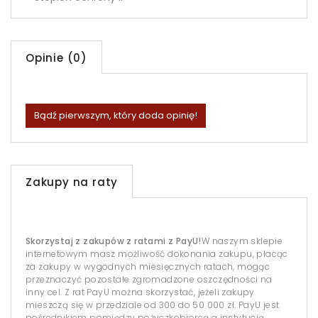
Opinie (0)
Bądź pierwszym, który doda opinię!
Zakupy na raty
Skorzystaj z zakupów z ratami z PayU!
W naszym sklepie
internetowym masz możliwość dokonania zakupu, płacąc
za zakupy w wygodnych miesięcznych ratach, mogąc
przeznaczyć pozostałe zgromadzone oszczędności na
inny cel. Z rat PayU można skorzystać, jeżeli zakupy
mieszczą się w przedziale od 300 do 50 000 zł. PayU jest
pośrednikiem pomiędzy pożyczkobiorcą a instytucją