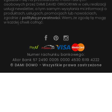
osobowych przez DAMI DAVID GRIGORYAN w celu realizacji
usługi newsletter, a tym samym wysyłania mi informacji o
produktach, usługach, promocjach lub nowościach,
zgodnie z
polityką prywatności
. Wiem, że zgodę tę mogę
w każdej chwili cofnąć.
Numer rachunku bankowego:
Alior Bank 57 2490 0005 0000 4530 6119 4222
© DAMI DOMO - Wszystkie prawa zastrzeżone