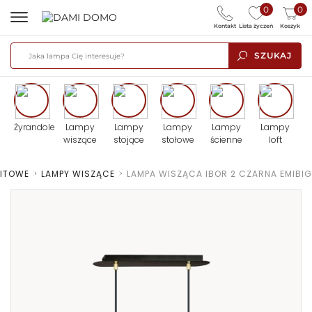
0
0
Kontakt
Lista życzeń
Koszyk
SZUKAJ
Żyrandole
Lampy
Lampy
Lampy
Lampy
Lampy
wiszące
stojące
stołowe
ścienne
loft
FITOWE
>
LAMPY WISZĄCE
>
LAMPA WISZĄCA IBOR 2 CZARNA EMIBIG