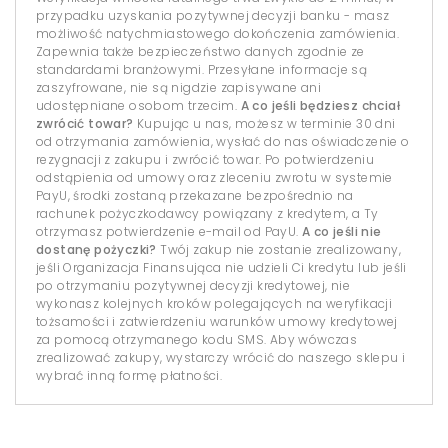
przypadku uzyskania pozytywnej decyzji banku - masz
możliwość natychmiastowego dokończenia zamówienia.
Zapewnia także bezpieczeństwo danych zgodnie ze
standardami branżowymi. Przesyłane informacje są
zaszyfrowane, nie są nigdzie zapisywane ani
udostępniane osobom trzecim.
A co jeśli będziesz chciał
zwrócić towar?
Kupując u nas, możesz w terminie 30 dni
od otrzymania zamówienia, wysłać do nas oświadczenie o
rezygnacji z zakupu i zwrócić towar. Po potwierdzeniu
odstąpienia od umowy oraz zleceniu zwrotu w systemie
PayU, środki zostaną przekazane bezpośrednio na
rachunek pożyczkodawcy powiązany z kredytem, a Ty
otrzymasz potwierdzenie e-mail od PayU.
A co jeśli nie
dostanę pożyczki?
Twój zakup nie zostanie zrealizowany,
jeśli Organizacja Finansująca nie udzieli Ci kredytu lub jeśli
po otrzymaniu pozytywnej decyzji kredytowej, nie
wykonasz kolejnych kroków polegających na weryfikacji
tożsamości i zatwierdzeniu warunków umowy kredytowej
za pomocą otrzymanego kodu SMS. Aby wówczas
zrealizować zakupy, wystarczy wrócić do naszego sklepu i
wybrać inną formę płatności.