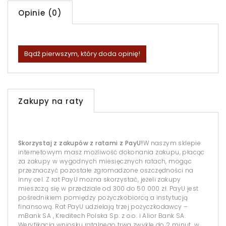
Opinie (0)
Bądź pierwszym, który doda opinię!
Zakupy na raty
Skorzystaj z zakupów z ratami z PayU!
W naszym sklepie
internetowym masz możliwość dokonania zakupu, płacąc
za zakupy w wygodnych miesięcznych ratach, mogąc
przeznaczyć pozostałe zgromadzone oszczędności na
inny cel. Z rat PayU można skorzystać, jeżeli zakupy
mieszczą się w przedziale od 300 do 50 000 zł. PayU jest
pośrednikiem pomiędzy pożyczkobiorcą a instytucją
finansową. Rat PayU udzielają trzej pożyczkodawcy –
mBank SA , Kreditech Polska Sp. z o.o. i Alior Bank SA.
Weryfikacja wniosku ratalnego trwa zwykle do 2 minut, w