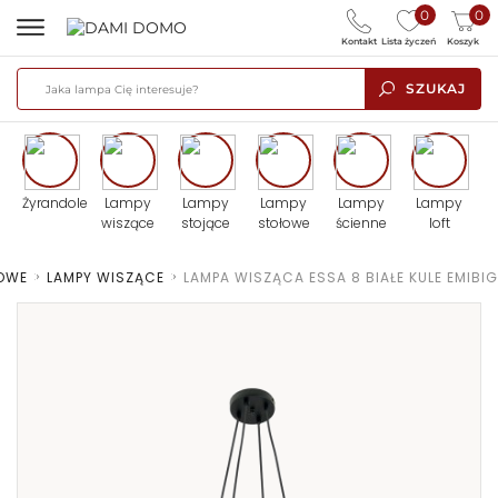
0
0
Kontakt
Lista życzeń
Koszyk
SZUKAJ
Żyrandole
Lampy
Lampy
Lampy
Lampy
Lampy
wiszące
stojące
stołowe
ścienne
loft
TOWE
>
LAMPY WISZĄCE
>
LAMPA WISZĄCA ESSA 8 BIAŁE KULE EMIBIG