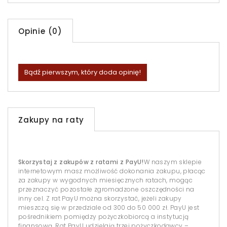
Opinie (0)
Bądź pierwszym, który doda opinię!
Zakupy na raty
Skorzystaj z zakupów z ratami z PayU!
W naszym sklepie
internetowym masz możliwość dokonania zakupu, płacąc
za zakupy w wygodnych miesięcznych ratach, mogąc
przeznaczyć pozostałe zgromadzone oszczędności na
inny cel. Z rat PayU można skorzystać, jeżeli zakupy
mieszczą się w przedziale od 300 do 50 000 zł. PayU jest
pośrednikiem pomiędzy pożyczkobiorcą a instytucją
finansową. Rat PayU udzielają trzej pożyczkodawcy –