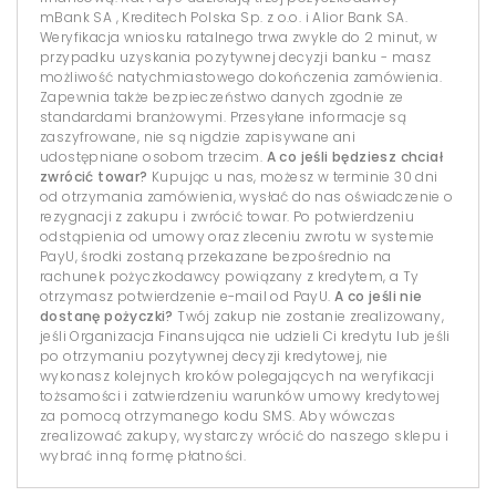
mBank SA , Kreditech Polska Sp. z o.o. i Alior Bank SA.
Weryfikacja wniosku ratalnego trwa zwykle do 2 minut, w
przypadku uzyskania pozytywnej decyzji banku - masz
możliwość natychmiastowego dokończenia zamówienia.
Zapewnia także bezpieczeństwo danych zgodnie ze
standardami branżowymi. Przesyłane informacje są
zaszyfrowane, nie są nigdzie zapisywane ani
udostępniane osobom trzecim.
A co jeśli będziesz chciał
zwrócić towar?
Kupując u nas, możesz w terminie 30 dni
od otrzymania zamówienia, wysłać do nas oświadczenie o
rezygnacji z zakupu i zwrócić towar. Po potwierdzeniu
odstąpienia od umowy oraz zleceniu zwrotu w systemie
PayU, środki zostaną przekazane bezpośrednio na
rachunek pożyczkodawcy powiązany z kredytem, a Ty
otrzymasz potwierdzenie e-mail od PayU.
A co jeśli nie
dostanę pożyczki?
Twój zakup nie zostanie zrealizowany,
jeśli Organizacja Finansująca nie udzieli Ci kredytu lub jeśli
po otrzymaniu pozytywnej decyzji kredytowej, nie
wykonasz kolejnych kroków polegających na weryfikacji
tożsamości i zatwierdzeniu warunków umowy kredytowej
za pomocą otrzymanego kodu SMS. Aby wówczas
zrealizować zakupy, wystarczy wrócić do naszego sklepu i
wybrać inną formę płatności.