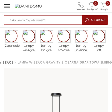
0
0
Kontakt
Lista życzeń
Koszyk
SZUKAJ
Żyrandole
Lampy
Lampy
Lampy
Lampy
Lampy
wiszące
stojące
stołowe
ścienne
loft
WISZĄCE
>
LAMPA WISZĄCA GRAVITY 8 CZARNA GRAFITOWA EMIBIG