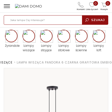
0
0
Kontakt
Lista życzeń
Koszyk
SZUKAJ
Żyrandole
Lampy
Lampy
Lampy
Lampy
Lampy
wiszące
stojące
stołowe
ścienne
loft
WISZĄCE
>
LAMPA WISZĄCA PANDORA 6 CZARNA GRAFITOWA EMIBIG