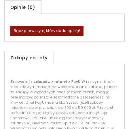
Opinie (0)
Bądź pierwszym, który doda opinię!
Zakupy na raty
Skorzystaj z zakupów z ratami z PayU!
W naszym sklepie
internetowym masz możliwość dokonania zakupu, płacąc
za zakupy w wygodnych miesięcznych ratach, mogąc
przeznaczyć pozostałe zgromadzone oszczędności na
inny cel. Z rat PayU można skorzystać, jeżeli zakupy
mieszczą się w przedziale od 300 do 50 000 zł. PayU jest
pośrednikiem pomiędzy pożyczkobiorcą a instytucją
finansową. Rat PayU udzielają trzej pożyczkodawcy –
mBank SA , Kreditech Polska Sp. z o.o. i Alior Bank SA.
Weryfikacja wniosku ratalnego trwa zwykle do 2 minut, w