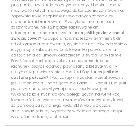
przypadku uzyskania pozytywnej decyzji banku - masz
możliwość natychmiastowego dokończenia zamówienia.
Zapewnia także bezpieczeństwo danych zgodnie ze
standardami branżowymi. Przesyłane informacje są
zaszyfrowane, nie są nigdzie zapisywane ani
udostępniane osobom trzecim.
A co jeśli będziesz chciał
zwrócić towar?
Kupując u nas, możesz w terminie 30 dni
od otrzymania zamówienia, wysłać do nas oświadczenie o
rezygnacji z zakupu i zwrócić towar. Po potwierdzeniu
odstąpienia od umowy oraz zleceniu zwrotu w systemie
PayU, środki zostaną przekazane bezpośrednio na
rachunek pożyczkodawcy powiązany z kredytem, a Ty
otrzymasz potwierdzenie e-mail od PayU.
A co jeśli nie
dostanę pożyczki?
Twój zakup nie zostanie zrealizowany,
jeśli Organizacja Finansująca nie udzieli Ci kredytu lub jeśli
po otrzymaniu pozytywnej decyzji kredytowej, nie
wykonasz kolejnych kroków polegających na weryfikacji
tożsamości i zatwierdzeniu warunków umowy kredytowej
za pomocą otrzymanego kodu SMS. Aby wówczas
zrealizować zakupy, wystarczy wrócić do naszego sklepu i
wybrać inną formę płatności.