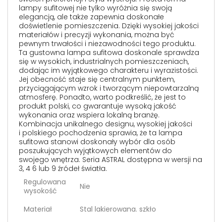
lampy sufitowej nie tylko wyróżnia się swoją
elegancją, ale także zapewnia doskonałe
doświetlenie pomieszczenia. Dzięki wysokiej jakości
materiałów i precyzji wykonania, można być
pewnym trwałości i niezawodności tego produktu.
Ta gustowna lampa sufitowa doskonale sprawdza
się w wysokich, industrialnych pomieszczeniach,
dodając im wyjątkowego charakteru i wyrazistości.
Jej obecność staje się centralnym punktem,
przyciągającym wzrok i tworzącym niepowtarzalną
atmosferę. Ponadto, warto podkreślić, że jest to
produkt polski, co gwarantuje wysoką jakość
wykonania oraz wspiera lokalną branżę.
Kombinacja unikalnego designu, wysokiej jakości
i polskiego pochodzenia sprawia, że ta lampa
sufitowa stanowi doskonały wybór dla osób
poszukujących wyjątkowych elementów do
swojego wnętrza. Seria ASTRAL dostępna w wersji na
3, 4 6 lub 9 źródeł światła.
Regulowana
Nie
wysokość
Materiał
Stal lakierowana. szkło