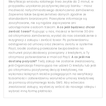
Weryfikacja wniosku ratalnego trwa zwykle do 2 minut, w
przypadku uzyskania pozytywnej decyzji banku - masz
możliwość natychmiastowego dokończenia zamówienia.
Zapewnia także bezpieczeństwo danych zgodnie ze
standardami branżowymi. Przesyłane informacje są
zaszyfrowane, nie są nigdzie zapisywane ani
udostępniane osobom trzecim.
A co jeśli będziesz chciał
zwrócić towar?
Kupując u nas, możesz w terminie 30 dni
od otrzymania zamówienia, wysłać do nas oświadczenie o
rezygnacji z zakupu i zwrócić towar. Po potwierdzeniu
odstąpienia od umowy oraz zleceniu zwrotu w systemie
PayU, środki zostaną przekazane bezpośrednio na
rachunek pożyczkodawcy powiązany z kredytem, a Ty
otrzymasz potwierdzenie e-mail od PayU.
A co jeśli nie
dostanę pożyczki?
Twój zakup nie zostanie zrealizowany,
jeśli Organizacja Finansująca nie udzieli Ci kredytu lub jeśli
po otrzymaniu pozytywnej decyzji kredytowej, nie
wykonasz kolejnych kroków polegających na weryfikacji
tożsamości i zatwierdzeniu warunków umowy kredytowej
za pomocą otrzymanego kodu SMS. Aby wówczas
zrealizować zakupy, wystarczy wrócić do naszego sklepu i
wybrać inną formę płatności.