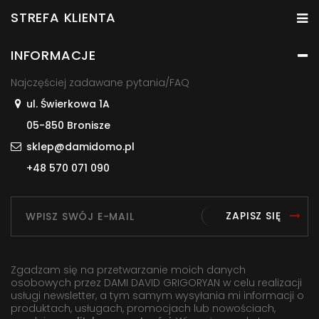
STREFA KLIENTA
INFORMACJE
Najczęściej zadawane pytania/FAQ
ul. Świerkowa 1A
05-850 Bronisze
sklep@damidomo.pl
+48 570 071 090
ZAPISZ SIĘ
Zgadzam się na przetwarzanie moich danych
osobowych przez DAMI DAVID GRIGORYAN w celu realizacji
usługi newsletter, a tym samym wysyłania mi informacji o
produktach, usługach, promocjach lub nowościach,