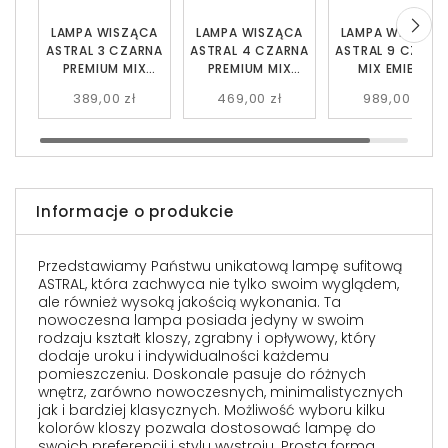
LAMPA WISZĄCA
LAMPA WISZĄCA
LAMPA WISZĄC
ASTRAL 3 CZARNA
ASTRAL 4 CZARNA
ASTRAL 9 CZARN
PREMIUM MIX
PREMIUM MIX
MIX EMIBIG
EMIBIG
EMIBIG
389,00 zł
469,00 zł
989,00 zł
Informacje o produkcie
Przedstawiamy Państwu unikatową lampę sufitową
ASTRAL, która zachwyca nie tylko swoim wyglądem,
ale również wysoką jakością wykonania. Ta
nowoczesna lampa posiada jedyny w swoim
rodzaju kształt kloszy, zgrabny i opływowy, który
dodaje uroku i indywidualności każdemu
pomieszczeniu. Doskonale pasuje do różnych
wnętrz, zarówno nowoczesnych, minimalistycznych
jak i bardziej klasycznych. Możliwość wyboru kilku
kolorów kloszy pozwala dostosować lampę do
swoich preferencji i stylu wystroju. Prosta forma