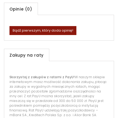
Opinie (0)
Bądź pierwszym, który doda opinię!
Zakupy na raty
Skorzystaj z zakupów z ratami z PayU!
W naszym sklepie
internetowym masz możliwość dokonania zakupu, płacąc
za zakupy w wygodnych miesięcznych ratach, mogąc
przeznaczyć pozostałe zgromadzone oszczędności na
inny cel. Z rat PayU można skorzystać, jeżeli zakupy
mieszczą się w przedziale od 300 do 50 000 zł. PayU jest
pośrednikiem pomiędzy pożyczkobiorcą a instytucją
finansową. Rat PayU udzielają trzej pożyczkodawcy –
mBank SA , Kreditech Polska Sp. z o.o. i Alior Bank SA.