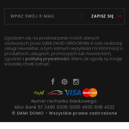
ZAPISZ SIĘ
Zgadzam się na przetwarzanie moich danych
osobowych przez DAMI DAVID GRIGORYAN w celu realizacji
usługi newsletter, a tym samym wysyłania mi informacji o
produktach, usługach, promocjach lub nowościach,
zgodnie z
polityką prywatności
. Wiem, że zgodę tę mogę
w każdej chwili cofnąć.
Numer rachunku bankowego:
Alior Bank 57 2490 0005 0000 4530 6119 4222
© DAMI DOMO - Wszystkie prawa zastrzeżone