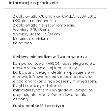
Informacje o produkcie
Źródło światła: GU10, 1x max 10W LED, ~230V, 50Hz,
IP20, klasa ochronności I
Źródło światła nie jest w komplecie.
Wymiary: 8/8/118 cm
Wymiary klosza: 6,5/30 cm
Materiał: aluminium
Kolor: biały
Stylowy minimalizm w Twoim wnętrzu
Lampa sufitowa KARBON łączy elegancję z
nowoczesnością. Jej industrialny,
karbowany design idealnie wpasuje się w
surowe, loftowe przestrzenie, ale również
doda charakteru nowoczesnym wnętrzom.
Dzięki subtelnym liniom i
minimalistycznemu wyglądowi, lampa ta
staje się nie tylko źródłem światła, ale i
ozdobą.
Funkcjonalność i estetyka