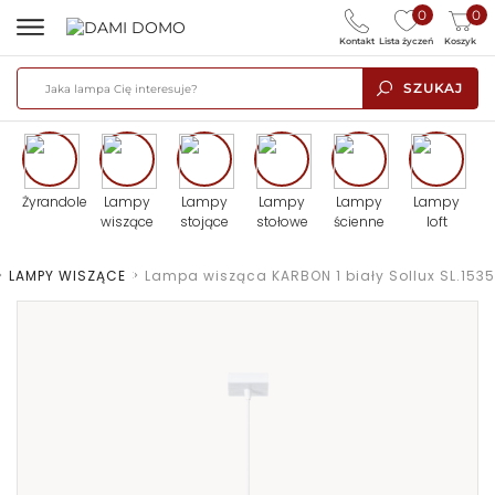
0
0
Kontakt
Lista życzeń
Koszyk
SZUKAJ
Żyrandole
Lampy
Lampy
Lampy
Lampy
Lampy
wiszące
stojące
stołowe
ścienne
loft
>
LAMPY WISZĄCE
>
Lampa wisząca KARBON 1 biały Sollux SL.1535