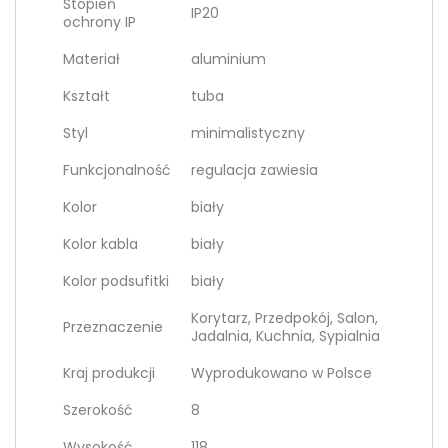
Stopień
IP20
ochrony IP
Materiał
aluminium
Kształt
tuba
Styl
minimalistyczny
Funkcjonalność
regulacja zawiesia
Kolor
biały
Kolor kabla
biały
Kolor podsufitki
biały
Korytarz, Przedpokój, Salon,
Przeznaczenie
Jadalnia, Kuchnia, Sypialnia
Kraj produkcji
Wyprodukowano w Polsce
Szerokość
8
Wysokość
118