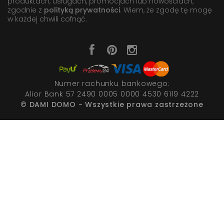
produktach, usługach, promocjach lub nowościach,
zgodnie z
polityką prywatności
. Wiem, że zgodę tę mogę
w każdej chwili cofnąć.
Numer rachunku bankowego:
Alior Bank 57 2490 0005 0000 4530 6119 4222
© DAMI DOMO - Wszystkie prawa zastrzeżone