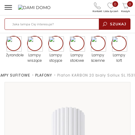
0
0
Kontakt
Lista życzeń
Koszyk
SZUKAJ
Żyrandole
Lampy
Lampy
Lampy
Lampy
Lampy
wiszące
stojące
stołowe
ścienne
loft
AMPY SUFITOWE
>
PLAFONY
>
Plafon KARBON 20 biały Sollux SL.1531