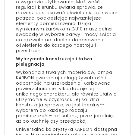
o wygodzie użytkowania. Możliwość
regulacji kierunku światła sprawia, że
możesz dostosować oświetlenie do swoich
potrzeb, podkreślając najważniejsze
elementy pomieszczenia. Dzięki
wymiennym żarówkom GU10 masz pełną
swobodę w wyborze barwy i mocy światła,
co pozwala na idealne dopasowanie
oświetlenia do każdego nastroju i
przestrzeni.
Wytrzymała konstrukcja i łatwa
pielęgnacja
Wykonana z trwałych materiałów, lampa
KARBON gwarantuje długą żywotność i
odporność na uszkodzenia. Karbowana
powierzchnia nie tylko dodaje jej
unikalnego charakteru, ale również ułatwia
utrzymanie w czystości. Jej solidna
konstrukcja sprawia, że jest idealnym
wyborem do każdego rodzaju
pomieszczeń – od salonu, przez jadalnię,
aż po kuchnię czy przedpokój.
Uniwersalna kolorystyka KARBON dostępna
jest w kilku wariantach kolorystycznych, co