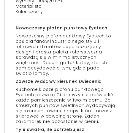
Wymiary: 100/3/20 cm
Materiał: stal
Kolor: czarny
Nowoczesny plafon punktowy Eyetech
Nowoczesny plafon punktowy Eyetech to
coś dla fanów industrialnego stylu i
loftowych klimatów. Jego oszczędny
design i prosta paleta kolorystyczna
sprawdzą się w minimalistycznych
wnętrzach. Doceni go też każdy, kto lubi
sam decydować o tym, gdzie pada
światło lampy.
Zawsze właściwy kierunek świecenia
Ruchome klosze plafonu punktowego
Eyetech pozwolą Ci precyzyjnie doświetlić
każde pomieszczenie w Twoim domu. Ze
smukłych punktów świetlnych wydobywają
się skoncentrowane snopy, które możesz
skierować w dowolną stronę. Żaden
zakamarek nie pozostanie w cieniu.
Tyle światła, ile potrzebujesz