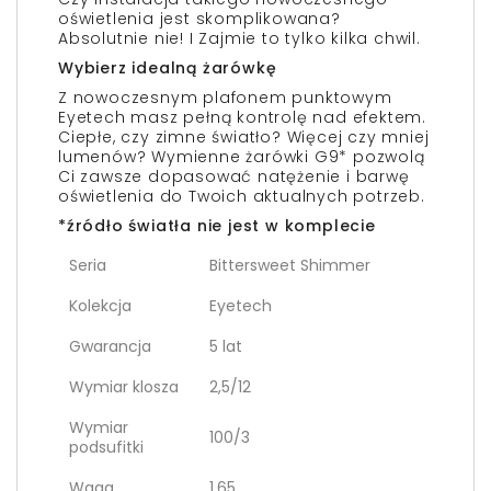
oświetlenia jest skomplikowana?
Absolutnie nie! I Zajmie to tylko kilka chwil.
Wybierz idealną żarówkę
Z nowoczesnym plafonem punktowym
Eyetech masz pełną kontrolę nad efektem.
Ciepłe, czy zimne światło? Więcej czy mniej
lumenów? Wymienne żarówki G9* pozwolą
Ci zawsze dopasować natężenie i barwę
oświetlenia do Twoich aktualnych potrzeb.
*źródło światła nie jest w komplecie
Seria
Bittersweet Shimmer
Kolekcja
Eyetech
Gwarancja
5 lat
Wymiar klosza
2,5/12
Wymiar
100/3
podsufitki
Waga
1.65