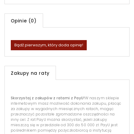
Opinie (0)
Bądź pierwszym, który doda opinię!
Zakupy na raty
Skorzystaj z zakupów z ratami z PayU!
W naszym sklepie
internetowym masz możliwość dokonania zakupu, płacąc
za zakupy w wygodnych miesięcznych ratach, mogąc
przeznaczyć pozostałe zgromadzone oszczędności na
inny cel. Z rat PayU można skorzystać, jeżeli zakupy
mieszczą się w przedziale od 300 do 50 000 zł. PayU jest
pośrednikiem pomiędzy pożyczkobiorcą a instytucją