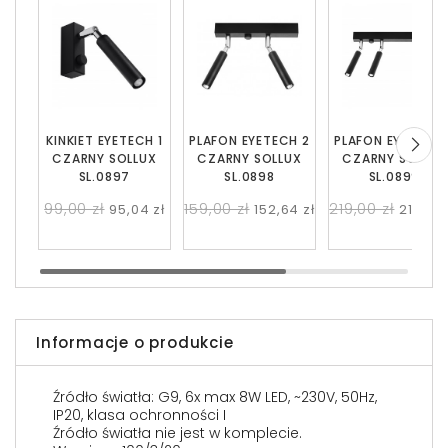
KINKIET EYETECH 1
PLAFON EYETECH 2
PLAFON EYETECH 
CZARNY SOLLUX
CZARNY SOLLUX
CZARNY SOLLUX
SL.0897
SL.0898
SL.0899
99,00 zł
159,00 zł
219,00 zł
95,04 zł
152,64 zł
210,24 
Informacje o produkcie
Źródło światła: G9, 6x max 8W LED, ~230V, 50Hz,
IP20, klasa ochronności I
Źródło światła nie jest w komplecie.