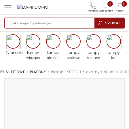
0
0
Kontakt
Lista życzeń
Koszyk
SZUKAJ
Żyrandole
Lampy
Lampy
Lampy
Lampy
Lampy
wiszące
stojące
stołowe
ścienne
loft
PY SUFITOWE
>
PLAFONY
>
Plafon EYETECH 6 czarny Sollux SL.0901