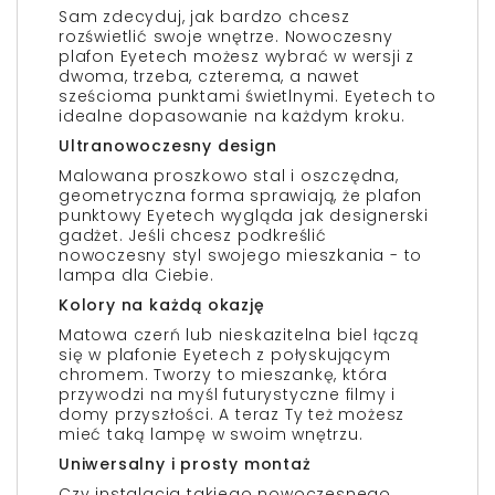
Sam zdecyduj, jak bardzo chcesz
rozświetlić swoje wnętrze. Nowoczesny
plafon Eyetech możesz wybrać w wersji z
dwoma, trzeba, czterema, a nawet
sześcioma punktami świetlnymi. Eyetech to
idealne dopasowanie na każdym kroku.
Ultranowoczesny design
Malowana proszkowo stal i oszczędna,
geometryczna forma sprawiają, że plafon
punktowy Eyetech wygląda jak designerski
gadżet. Jeśli chcesz podkreślić
nowoczesny styl swojego mieszkania - to
lampa dla Ciebie.
Kolory na każdą okazję
Matowa czerń lub nieskazitelna biel łączą
się w plafonie Eyetech z połyskującym
chromem. Tworzy to mieszankę, która
przywodzi na myśl futurystyczne filmy i
domy przyszłości. A teraz Ty też możesz
mieć taką lampę w swoim wnętrzu.
Uniwersalny i prosty montaż
Czy instalacja takiego nowoczesnego