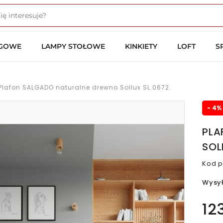
OGOWE
LAMPY STOŁOWE
KINKIETY
LOFT
S
Plafon SALGADO naturalne drewno Sollux SL.0672
- 4%
PLA
SOL
Kod p
Wysy
12