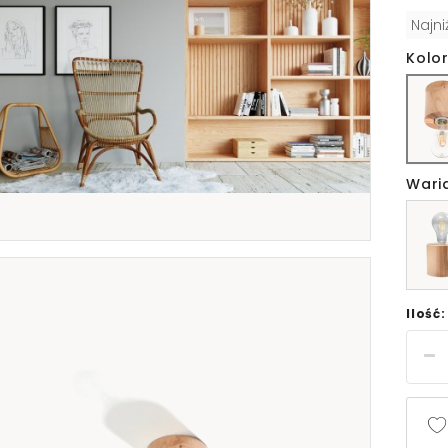
Najn
Kolor
Wari
Ilość: