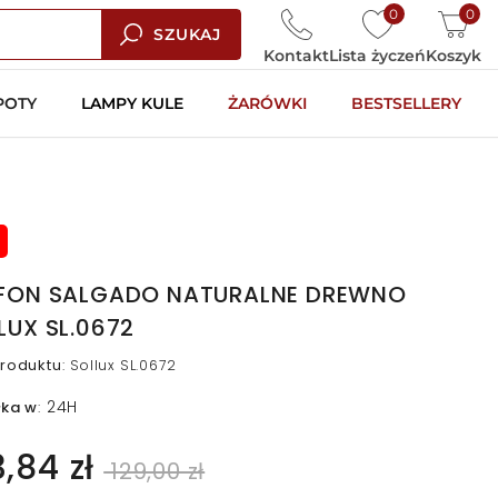
0
0
SZUKAJ
Kontakt
Lista życzeń
Koszyk
POTY
LAMPY KULE
ŻARÓWKI
BESTSELLERY
FON SALGADO NATURALNE DREWNO
LUX SL.0672
roduktu
:
Sollux SL.0672
24H
łka w
:
3,84 zł
129,00 zł