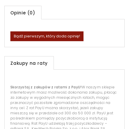
Opinie (0)
Bądź pierwszym, który doda opinię!
Zakupy na raty
Skorzystaj z zakupów z ratami z PayU!
W naszym sklepie
internetowym masz możliwość dokonania zakupu, płacąc
za zakupy w wygodnych miesięcznych ratach, mogąc
przeznaczyć pozostałe zgromadzone oszczędności na
inny cel. Z rat PayU można skorzystać, jeżeli zakupy
mieszczą się w przedziale od 300 do 50 000 zł. PayU jest
pośrednikiem pomiędzy pożyczkobiorcą a instytucją
finansową. Rat PayU udzielają trzej pożyczkodawcy –
mBank SA , Kreditech Polska Sp. z o.o. i Alior Bank SA.