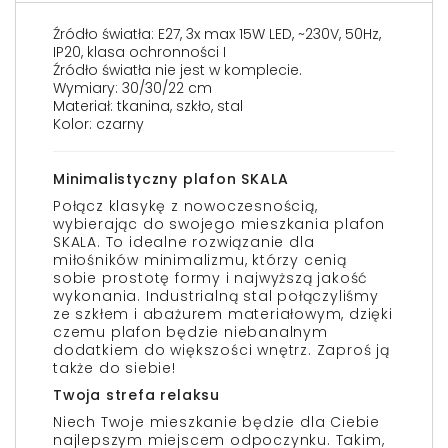
Źródło światła: E27, 3x max 15W LED, ~230V, 50Hz,
IP20, klasa ochronności I
Źródło światła nie jest w komplecie.
Wymiary: 30/30/22 cm
Materiał: tkanina, szkło, stal
Kolor: czarny
Minimalistyczny plafon SKALA
Połącz klasykę z nowoczesnością,
wybierając do swojego mieszkania plafon
SKALA. To idealne rozwiązanie dla
miłośników minimalizmu, którzy cenią
sobie prostotę formy i najwyższą jakość
wykonania. Industrialną stal połączyliśmy
ze szkłem i abażurem materiałowym, dzięki
czemu plafon będzie niebanalnym
dodatkiem do większości wnętrz. Zaproś ją
także do siebie!
Twoja strefa relaksu
Niech Twoje mieszkanie będzie dla Ciebie
najlepszym miejscem odpoczynku. Takim,