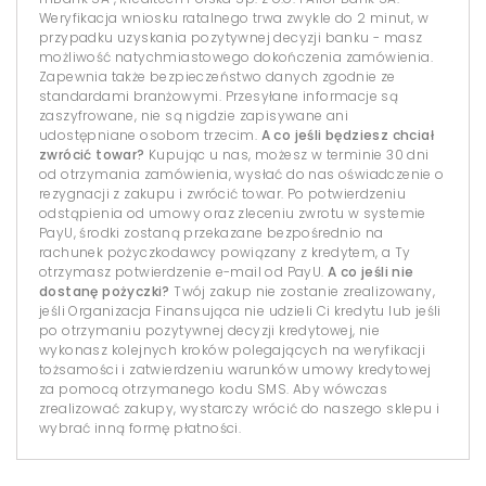
Weryfikacja wniosku ratalnego trwa zwykle do 2 minut, w
przypadku uzyskania pozytywnej decyzji banku - masz
możliwość natychmiastowego dokończenia zamówienia.
Zapewnia także bezpieczeństwo danych zgodnie ze
standardami branżowymi. Przesyłane informacje są
zaszyfrowane, nie są nigdzie zapisywane ani
udostępniane osobom trzecim.
A co jeśli będziesz chciał
zwrócić towar?
Kupując u nas, możesz w terminie 30 dni
od otrzymania zamówienia, wysłać do nas oświadczenie o
rezygnacji z zakupu i zwrócić towar. Po potwierdzeniu
odstąpienia od umowy oraz zleceniu zwrotu w systemie
PayU, środki zostaną przekazane bezpośrednio na
rachunek pożyczkodawcy powiązany z kredytem, a Ty
otrzymasz potwierdzenie e-mail od PayU.
A co jeśli nie
dostanę pożyczki?
Twój zakup nie zostanie zrealizowany,
jeśli Organizacja Finansująca nie udzieli Ci kredytu lub jeśli
po otrzymaniu pozytywnej decyzji kredytowej, nie
wykonasz kolejnych kroków polegających na weryfikacji
tożsamości i zatwierdzeniu warunków umowy kredytowej
za pomocą otrzymanego kodu SMS. Aby wówczas
zrealizować zakupy, wystarczy wrócić do naszego sklepu i
wybrać inną formę płatności.