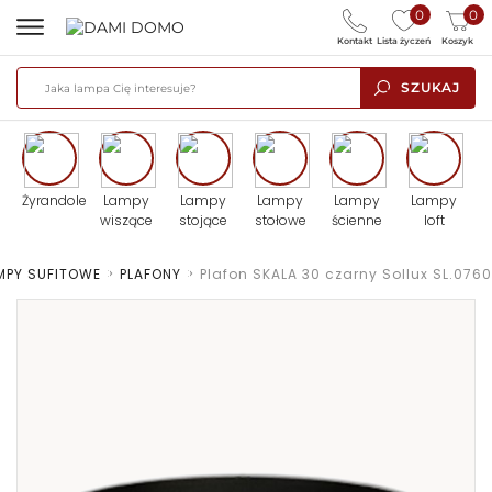
0
0
Kontakt
Lista życzeń
Koszyk
SZUKAJ
Żyrandole
Lampy
Lampy
Lampy
Lampy
Lampy
wiszące
stojące
stołowe
ścienne
loft
MPY SUFITOWE
>
PLAFONY
>
Plafon SKALA 30 czarny Sollux SL.0760