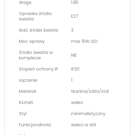
Waga
1.85
Oprawka źródła
E27
światła
Ilość żródeł światła
3
Moc oprawy
max 15W LED
Źródło światła w
NIE
komplecie
Stopień ochrony IP
IP20
Łączenie
1
Materiał
tkanina/szkło/stal
Kształt
walec
Styl
minimalistyczny
Funkcjonalność
świeci w dół