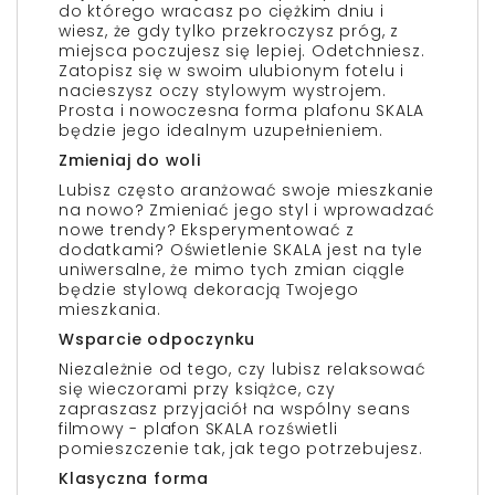
do którego wracasz po ciężkim dniu i
wiesz, że gdy tylko przekroczysz próg, z
miejsca poczujesz się lepiej. Odetchniesz.
Zatopisz się w swoim ulubionym fotelu i
nacieszysz oczy stylowym wystrojem.
Prosta i nowoczesna forma plafonu SKALA
będzie jego idealnym uzupełnieniem.
Zmieniaj do woli
Lubisz często aranżować swoje mieszkanie
na nowo? Zmieniać jego styl i wprowadzać
nowe trendy? Eksperymentować z
dodatkami? Oświetlenie SKALA jest na tyle
uniwersalne, że mimo tych zmian ciągle
będzie stylową dekoracją Twojego
mieszkania.
Wsparcie odpoczynku
Niezależnie od tego, czy lubisz relaksować
się wieczorami przy książce, czy
zapraszasz przyjaciół na wspólny seans
filmowy - plafon SKALA rozświetli
pomieszczenie tak, jak tego potrzebujesz.
Klasyczna forma